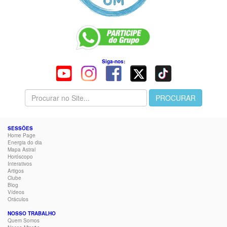
Siga-nos:
SESSÕES
Home Page
Energia do dia
Mapa Astral
Horóscopo
Interativos
Artigos
Clube
Blog
Vídeos
Oráculos
NOSSO TRABALHO
Quem Somos