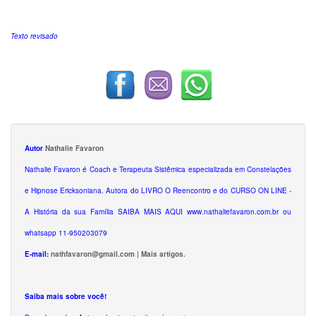
Texto revisado
Autor
Nathalie Favaron
Nathalie Favaron é Coach e Terapeuta Sistêmica especializada em Constelações
e Hipnose Ericksoniana. Autora do LIVRO O Reencontro e do CURSO ON LINE -
A História da sua Família SAIBA MAIS AQUI www.nathaliefavaron.com.br ou
whatsapp 11-950203079
E-mail:
nathfavaron@gmail.com
|
Mais artigos.
Saiba mais sobre você!