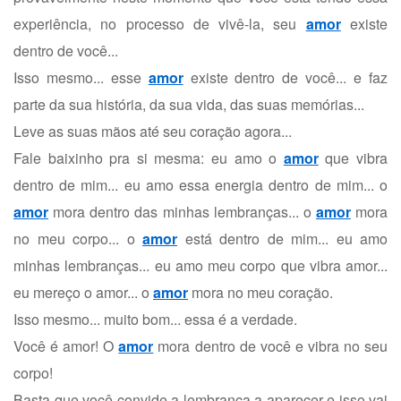
experiência, no processo de vivê-la, seu
amor
existe
dentro de você...
Isso mesmo... esse
amor
existe dentro de você... e faz
parte da sua história, da sua vida, das suas memórias...
Leve as suas mãos até seu coração agora...
Fale baixinho pra si mesma: eu amo o
amor
que vibra
dentro de mim... eu amo essa energia dentro de mim... o
amor
mora dentro das minhas lembranças... o
amor
mora
no meu corpo... o
amor
está dentro de mim... eu amo
minhas lembranças... eu amo meu corpo que vibra amor...
eu mereço o amor... o
amor
mora no meu coração.
Isso mesmo... muito bom... essa é a verdade.
Você é amor! O
amor
mora dentro de você e vibra no seu
corpo!
Basta que você convide a lembrança a aparecer e isso vai