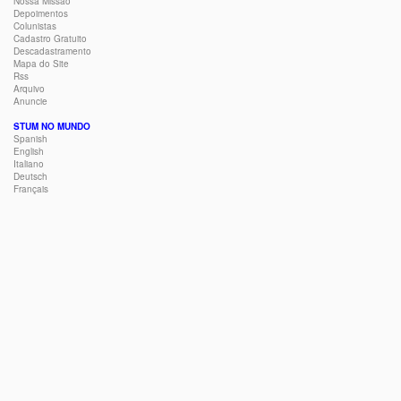
Nossa Missão
Depoimentos
Colunistas
Cadastro Gratuito
Descadastramento
Mapa do Site
Rss
Arquivo
Anuncie
STUM NO MUNDO
Spanish
English
Italiano
Deutsch
Français