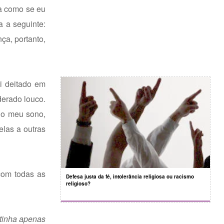
da como se eu
a a seguinte:
a, portanto,
i deitado em
derado louco.
 o meu sono,
las a outras
com todas as
Defesa justa da fé, intolerância religiosa ou racismo
religioso?
 tinha apenas