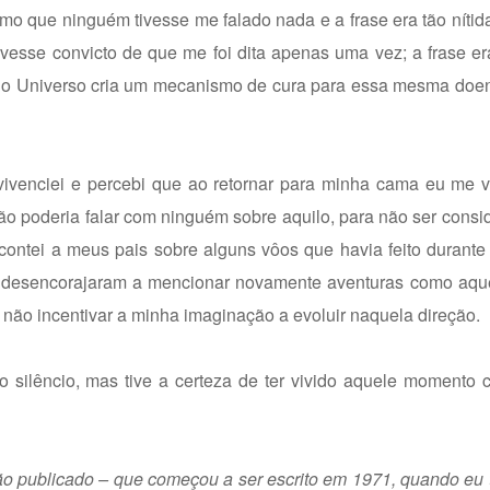
smo que ninguém tivesse me falado nada e a frase era tão níti
vesse convicto de que me foi dita apenas uma vez; a frase er
o Universo cria um mecanismo de cura para essa mesma doenç
vivenciei e percebi que ao retornar para minha cama eu me v
ão poderia falar com ninguém sobre aquilo, para não ser consi
ontei a meus pais sobre alguns vôos que havia feito durante
 desencorajaram a mencionar novamente aventuras como aque
 não incentivar a minha imaginação a evoluir naquela direção.
 silêncio, mas tive a certeza de ter vivido aquele momento 
não publicado – que começou a ser escrito em 1971, quando eu