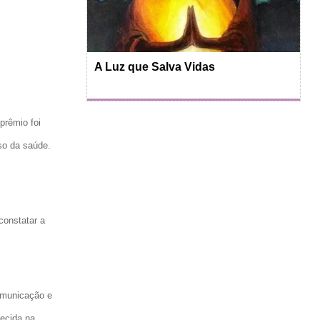
A Luz que Salva Vidas
prêmio foi
so da saúde.
onstatar a
omunicação e
hecida na