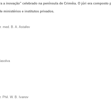
ra a inovação" celebrado na península de Criméia. O júri era composto p
 ministérios e institutos privados.
Dr. med. B. A. Astafev
 Masolva
r. Phil. W. B. Ivanov