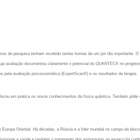
os de pesquisa tenham recebido tantas honras de um júri tão importante.
O 
cuja avaliação documentou claramente o potencial do QUANTEC® no progres
o pela avaliação psicossomática (ExpertScan®) e os resultados da terapia.
cou em pratica os novos conhecimentos da física quântica. Também pôde c
Europa Oriental.
Há décadas, a Rússia é a líder mundial no campo da bioc
rvisionar a saúde e também o tratamento dos astronautas no espaço foi con