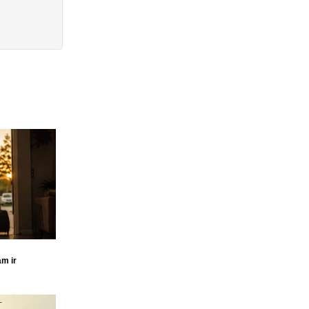
am ir