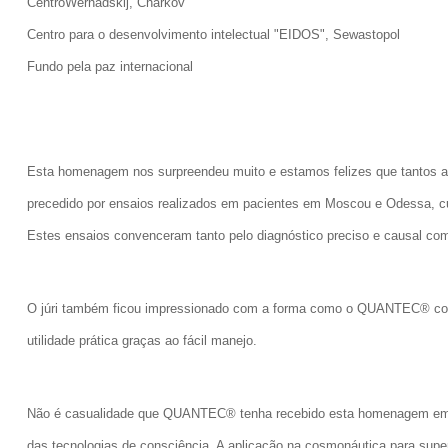
CentroWernadskij, Charkov
Centro para o desenvolvimento intelectual "EIDOS", Sewastopol
Fundo pela paz internacional
Esta
homenagem nos surpreendeu muito e estamos felizes que tantos an
precedido por ensaios realizados em pacientes em Moscou e Odessa, 
Estes ensaios convenceram tanto pelo diagnóstico preciso e causal com
O júri também ficou impressionado com a forma como o QUANTEC® colo
utilidade prática graças ao fácil manejo.
Não é casualidade que QUANTEC® tenha recebido esta homenagem em 
das tecnologias de consciência. A aplicação na cosmonáutica para supe