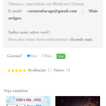
Tibetano, especialista em Medicina Chinesa.
E-mail:
carmemfarage@gmail.com
|
Mais
artigos.
Saiba mais sobre você!
Descubra sobre Autoconhecimento
clicando aqui
.
Gostou?
Sim
Não
Avaliação:
5
|
Votos:
14
Veja também