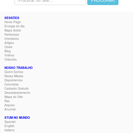
SESSÕES
Home Page
Energia do dia
Mapa Astral
Horóscopo
Interativos
Artigos
Clube
Blog
Vídeos
Oráculos
NOSSO TRABALHO
Quem Somos
Nossa Missão
Depoimentos
Colunistas
Cadastro Gratuito
Descadastramento
Mapa do Site
Rss
Arquivo
Anuncie
STUM NO MUNDO
Spanish
English
Italiano