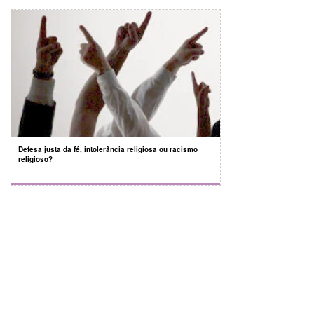
Defesa justa da fé, intolerância religiosa ou racismo
religioso?