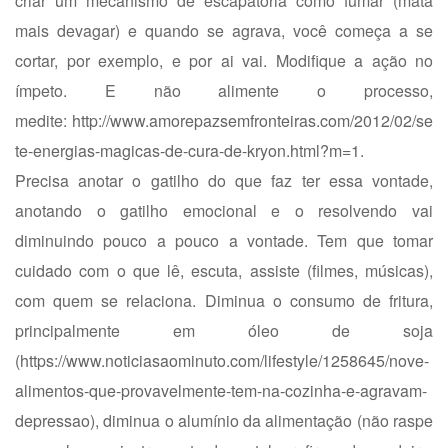
criar um mecanismo de escapatória como fumar (mata
mais devagar) e quando se agrava, você começa a se
cortar, por exemplo, e por ai vai. Modifique a ação no
ímpeto. E não alimente o processo,
medite:
http://www.amorepazsemfronteiras.com/2012/02/se
te-energias-magicas-de-cura-de-kryon.html?m=1
.
Precisa anotar o gatilho do que faz ter essa vontade,
anotando o gatilho emocional e o resolvendo vai
diminuindo pouco a pouco a vontade. Tem que tomar
cuidado com o que lê, escuta, assiste (filmes, músicas),
com quem se relaciona. Diminua o consumo de fritura,
principalmente em óleo de soja
(
https://www.noticiasaominuto.com/lifestyle/1258645/nove-
alimentos-que-provavelmente-tem-na-cozinha-e-agravam-
depressao
), diminua o alumínio da alimentação (não raspe