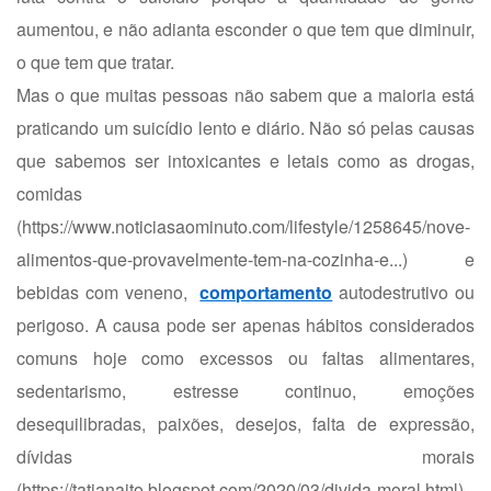
aumentou, e não adianta esconder o que tem que diminuir,
o que tem que tratar.
Mas o que muitas pessoas não sabem que a maioria está
praticando um suicídio lento e diário. Não só pelas causas
que sabemos ser intoxicantes e letais como as drogas,
comidas
(
https://www.noticiasaominuto.com/lifestyle/1258645/nove-
alimentos-que-provavelmente-tem-na-cozinha-e...
) e
bebidas com veneno,
comportamento
autodestrutivo ou
perigoso. A causa pode ser apenas hábitos considerados
comuns hoje como excessos ou faltas alimentares,
sedentarismo, estresse continuo, emoções
desequilibradas, paixões, desejos, falta de expressão,
dívidas morais
(
https://tatianaito.blogspot.com/2020/03/divida-moral.html
)