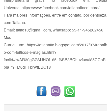
Interplanetária grátis no facebook em: Célula
Universal
https://www.facebook.com/tatianaitocoimbra/
.
Para maiores informações, entre em contato, por gentileza,
com Tatiana.
Email:
tatito10@gmail.com
, whatsapp: 55-11-945262456
Meu
Curriculum:
https://tatianaito.blogspot.com/2017/07/trabalh
o-com-feiticos-e-magias.html?
fbclid=IwAR30gGGMJHOf_65_f6SB8BQhuvfucuI85CCoR
bia_f9FLt6qiTHxWtEBQ18