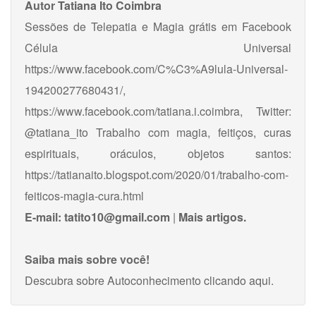
Autor
Tatiana Ito Coimbra
Sessões de Telepatia e Magia grátis em Facebook
Célula Universal
https://www.facebook.com/C%C3%A9lula-Universal-
194200277680431/,
https://www.facebook.com/tatiana.i.coimbra, Twitter:
@tatiana_ito Trabalho com magia, feitiços, curas
espirituais, oráculos, objetos santos:
https://tatianaito.blogspot.com/2020/01/trabalho-com-
feiticos-magia-cura.html
E-mail:
tatito10@gmail.com
|
Mais artigos.
Saiba mais sobre você!
Descubra sobre Autoconhecimento
clicando aqui
.