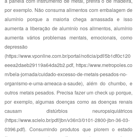
a panela com instrumento de metal, prefira o de madeira,
por exemplo. Não consuma alimentos com embalagem de
alumínio porque a maioria chega amassada e isso
aumenta a liberação de aluminío nos alimentos, alumínio
aumenta vários problemas mentais, emocionais, como
depressão
(
https://www.vponline.com.br/portal/noticia/pdf/5b1df0c120
eeea2daeb29119a64da2b2.pdf
,
https://www.metropoles.co
m/bela-jornada/cuidado-excesso-de-metais-pesados-no-
organismo-e-uma-ameaca-a-saude
), além do chumbo, e
outros metais pesados. Precisa fazer um check up porque,
por exemplo, algumas doenças como as doenças renais
causam distúrbios neuropsiquiátricos
(
https://www.scielo.br/pdf/jbn/v36n3/0101-2800-jbn-36-03-
0396.pdf
). Consumindo produtos que piorem o estado