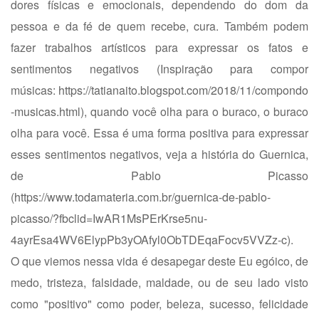
dores físicas e emocionais, dependendo do dom da
pessoa e da fé de quem recebe, cura. Também podem
fazer trabalhos artísticos para expressar os fatos e
sentimentos negativos (Inspiração para compor
músicas:
https://tatianaito.blogspot.com/2018/11/compondo
-musicas.html
), quando você olha para o buraco, o buraco
olha para você. Essa é uma forma positiva para expressar
esses sentimentos negativos, veja a história do Guernica,
de Pablo Picasso
(
https://www.todamateria.com.br/guernica-de-pablo-
picasso/?fbclid=IwAR1MsPErKrse5nu-
4ayrEsa4WV6ElypPb3yOAfyl0ObTDEqaFocv5VVZz-c
).
O que viemos nessa vida é desapegar deste Eu egóico, de
medo, tristeza, falsidade, maldade, ou de seu lado visto
como "positivo" como poder, beleza, sucesso, felicidade