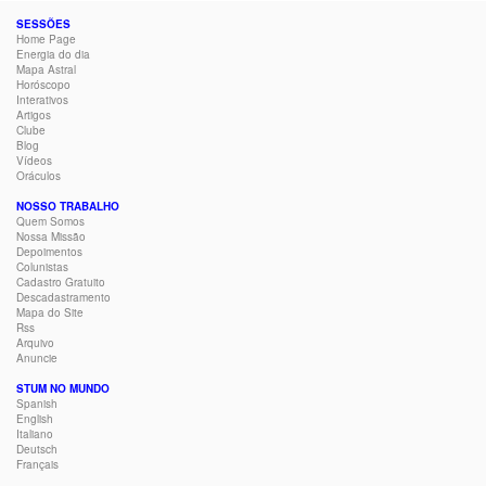
SESSÕES
Home Page
Energia do dia
Mapa Astral
Horóscopo
Interativos
Artigos
Clube
Blog
Vídeos
Oráculos
NOSSO TRABALHO
Quem Somos
Nossa Missão
Depoimentos
Colunistas
Cadastro Gratuito
Descadastramento
Mapa do Site
Rss
Arquivo
Anuncie
STUM NO MUNDO
Spanish
English
Italiano
Deutsch
Français