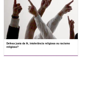
Defesa justa da fé, intolerância religiosa ou racismo
religioso?