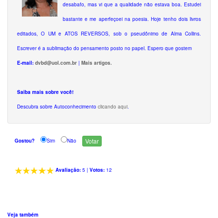
desabafo, mas vi que a qualidade não estava boa. Estudei
bastante e me aperfeçoei na poesia. Hoje tenho dois livros
editados, O UM e ATOS REVERSOS, sob o pseudônimo de Alma Collins.
Escrever é a sublimação do pensamento posto no papel. Espero que gostem
E-mail:
dvbd@uol.com.br
|
Mais artigos.
Saiba mais sobre você!
Descubra sobre Autoconhecimento
clicando aqui
.
Gostou?
Sim
Não
Avaliação:
5
|
Votos:
12
Veja também