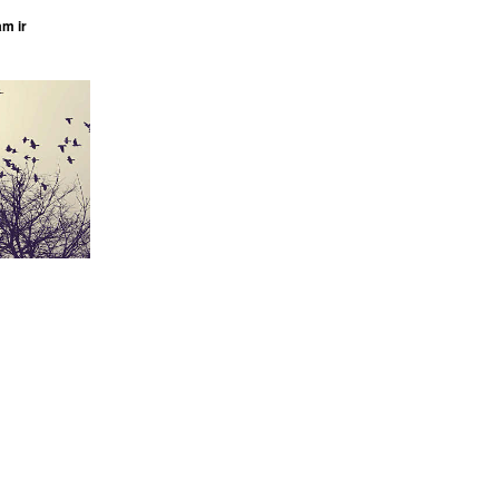
am ir