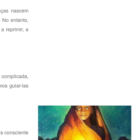
anças nascem
 No entanto,
a reprimir, a
 complicada,
mos guiar-las
s consciente