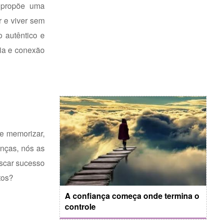
a propõe uma
r e viver sem
o autêntico e
ia e conexão
 e memorizar,
anças, nós as
uscar sucesso
tos?
A confiança começa onde termina o
controle