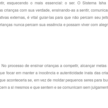
etir, esquecendo o mais essencial: o ser. O Sistema Ish
s crianças com sua verdade, ensinando-as a sentir, comunica
ivas externas, é vital guiar-las para que não percam seu jeit
rianças nunca percam sua essência e possam viver com alegr
. No processo de ensinar crianças a competir, alcançar metas
ue focar em manter a inocência e autenticidade inata das cri
O que aconteceria se, em vez de moldar pequenos seres para b
ecem a si mesmos e que sentem e se comunicam sem julgamen