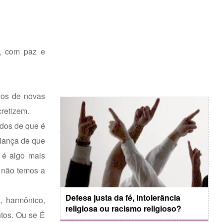
e, com paz e
ios de novas
retizem.
idos de que é
iança de que
 é algo mais
s não temos a
Defesa justa da fé, intolerância
, harmônico,
religiosa ou racismo religioso?
ntos. Ou se É