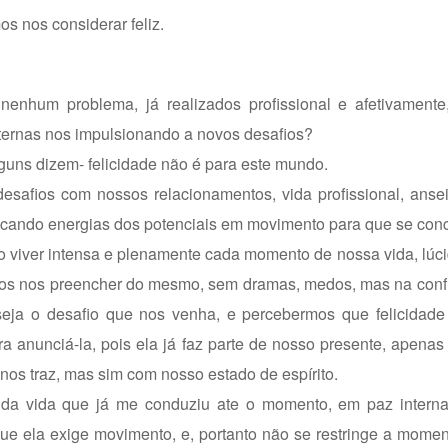
 nos considerar feliz.
enhum problema, já realizados profissional e afetivament
nternas nos impulsionando a novos desafios?
lguns dizem- felicidade não é para este mundo.
esafios com nossos relacionamentos, vida profissional, anse
ocando energias dos potenciais em movimento para que se conc
o viver intensa e plenamente cada momento de nossa vida, lúc
mos nos preencher do mesmo, sem dramas, medos, mas na conf
ja o desafio que nos venha, e percebermos que felicidade
a anunciá-la, pois ela já faz parte de nosso presente, apena
nos traz, mas sim com nosso estado de espírito.
da vida que já me conduziu ate o momento, em paz interna
ue ela exige movimento, e, portanto não se restringe a mome