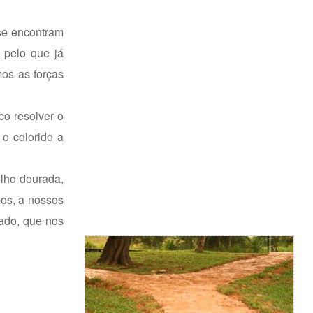
se encontram
o pelo que já
os as forças
co resolver o
o colorido a
elho dourada,
mos, a nossos
ado, que nos