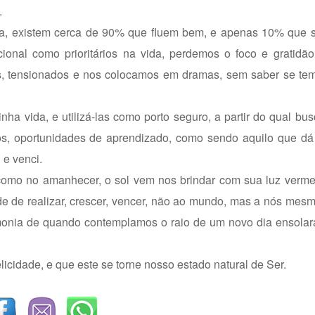
.
ida, existem cerca de 90% que fluem bem, e apenas 10% que 
cional como prioritários na vida, perdemos o foco e gratidã
os, tensionados e nos colocamos em dramas, sem saber se tem
 vida, e utilizá-las como porto seguro, a partir do qual bus
os, oportunidades de aprendizado, como sendo aquilo que dá 
 e venci.
, como no amanhecer, o sol vem nos brindar com sua luz verm
e de realizar, crescer, vencer, não ao mundo, mas a nós mes
monia de quando contemplamos o raio de um novo dia ensolar
icidade, e que este se torne nosso estado natural de Ser.