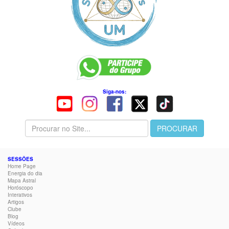
Siga-nos:
SESSÕES
Home Page
Energia do dia
Mapa Astral
Horóscopo
Interativos
Artigos
Clube
Blog
Vídeos