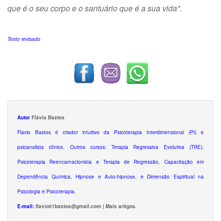
que é o seu corpo e o santuário que é a sua vida".
Texto revisado
Autor
Flávio Bastos
Flavio Bastos é criador intuitivo da Psicoterapia Interdimensional (PI) e
psicanalista clínico. Outros cursos: Terapia Regressiva Evolutiva (TRE),
Psicoterapia Reencarnacionista e Terapia de Regressão, Capacitação em
Dependência Química, Hipnose e Auto-hipnose, e Dimensão Espiritual na
Psicologia e Psicoterapia.
E-mail:
flavio01bastos@gmail.com
|
Mais artigos.