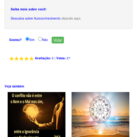
Saiba mais sobre você!
Descubra sobre Autoconhecimento
clicando aqui
.
Gostou?
Sim
Não
Avaliação:
5
|
Votos:
27
Veja também