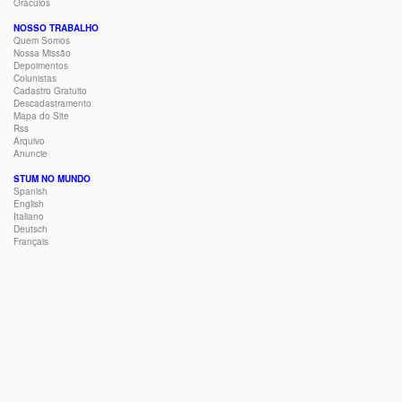
Oráculos
NOSSO TRABALHO
Quem Somos
Nossa Missão
Depoimentos
Colunistas
Cadastro Gratuito
Descadastramento
Mapa do Site
Rss
Arquivo
Anuncie
STUM NO MUNDO
Spanish
English
Italiano
Deutsch
Français