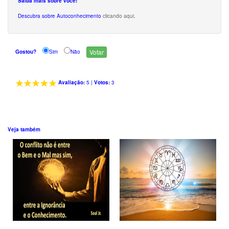
Saiba mais sobre você!
Descubra sobre Autoconhecimento
clicando aqui
.
Gostou?
Sim
Não
Avaliação:
5
|
Votos:
3
Veja também