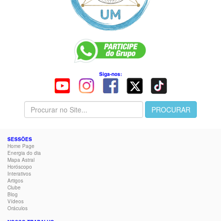
Siga-nos:
SESSÕES
Home Page
Energia do dia
Mapa Astral
Horóscopo
Interativos
Artigos
Clube
Blog
Vídeos
Oráculos