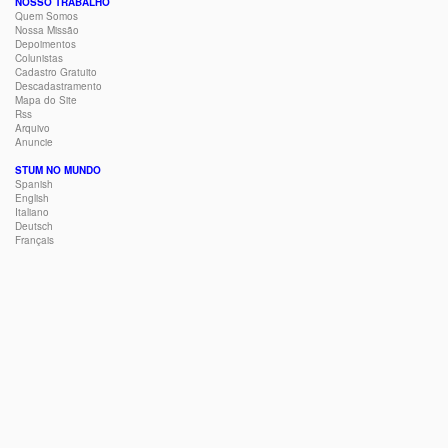
NOSSO TRABALHO
Quem Somos
Nossa Missão
Depoimentos
Colunistas
Cadastro Gratuito
Descadastramento
Mapa do Site
Rss
Arquivo
Anuncie
STUM NO MUNDO
Spanish
English
Italiano
Deutsch
Français