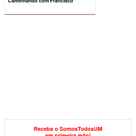
Caminhando com Francisco
Receba o SomosTodosUM
em primeira mão!