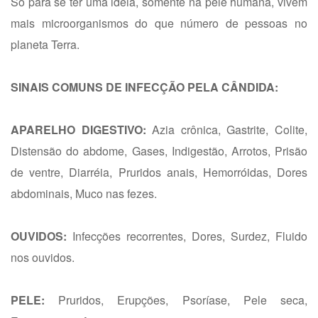
Só para se ter uma idéia, somente na pele humana, vivem
mais microorganismos do que número de pessoas no
planeta Terra.
SINAIS COMUNS DE INFECÇÃO PELA CÂNDIDA:
APARELHO DIGESTIVO:
Azia crônica, Gastrite, Colite,
Distensão do abdome, Gases, Indigestão, Arrotos, Prisão
de ventre, Diarréia, Pruridos anais, Hemorróidas, Dores
abdominais, Muco nas fezes.
OUVIDOS:
Infecções recorrentes, Dores, Surdez, Fluido
nos ouvidos.
PELE:
Pruridos, Erupções, Psoríase, Pele seca,