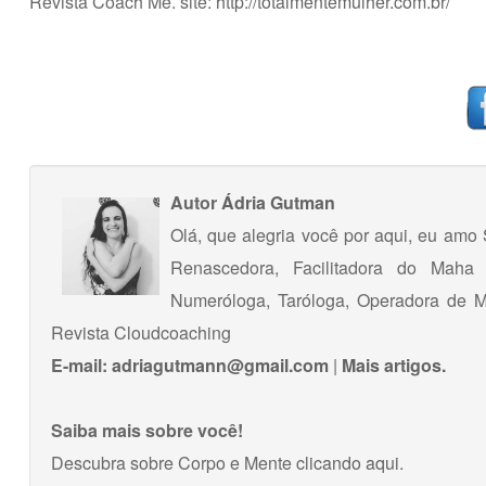
Revista Coach Me. site:
http://totalmentemulher.com.br/
Autor
Ádria Gutman
Olá, que alegria você por aqui, eu amo
Renascedora, Facilitadora do Maha L
Numeróloga, Taróloga, Operadora de M
Revista Cloudcoaching
E-mail:
adriagutmann@gmail.com
|
Mais artigos.
Saiba mais sobre você!
Descubra sobre Corpo e Mente
clicando aqui
.