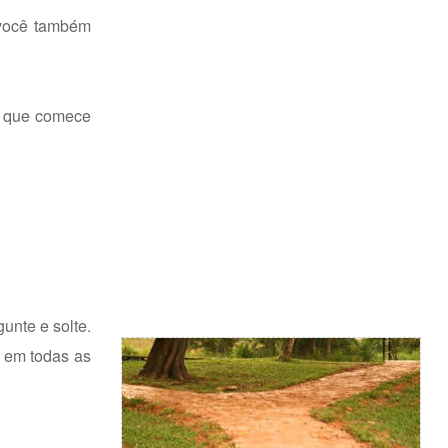
 você também
e que comece
unte e solte.
z em todas as