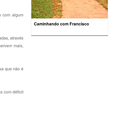
to com algum
Caminhando com Francisco
das, através
servem mais,
nsa que não é
s com déficit