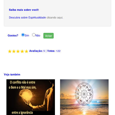
Saiba mais sobre você!
Descubra sobre Espiritualidade
clicando aqui
.
Gostou?
Sim
Não
Avaliação:
5
|
Votos:
122
Veja também