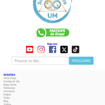
Siga-nos:
SESSÕES
Home Page
Energia do dia
Mapa Astral
Horóscopo
Interativos
Artigos
Clube
Blog
Vídeos