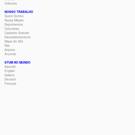
Oráculos
NOSSO TRABALHO
Quem Somos
Nossa Missão
Depoimentos
Colunistas
Cadastro Gratuito
Descadastramento
Mapa do Site
Rss
Arquivo
Anuncie
STUM NO MUNDO
Spanish
English
Italiano
Deutsch
Français