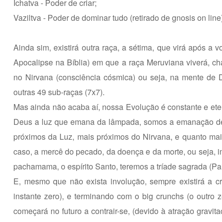
Ichatva - Poder de criar;
Vaziltva - Poder de dominar tudo (retirado de gnosis on line
Ainda sim, existirá outra raça, a sétima, que virá após a 
Apocalipse na Bíblia) em que a raça Meruviana viverá, ch
no Nirvana (consciência cósmica) ou seja, na mente de 
outras 49 sub-raças (7x7).
Mas ainda não acaba aí, nossa Evolução é constante e e
Deus a luz que emana da lâmpada, somos a emanação de 
próximos da Luz, mais próximos do Nirvana, e quanto mai
caso, a mercê do pecado, da doença e da morte, ou seja, 
pachamama, o espírito Santo, teremos a tríade sagrada (Pai,
E, mesmo que não exista involução, sempre existirá a 
instante zero), e terminando com o big crunchs (o outro z
começará no futuro a contrair-se, (devido à atração gravit