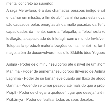
mental concreto ao superior.
A raça Meruviana, é a das chamadas pessoas índigo e crist
encarnar em missão, a fim de abrir caminho para esta nova 
são causados pelas energias ainda muito pesadas da Terra
capacidades da mente, como a Telepatia, a Telecinesia 
levitação, a capacidade de interagir com o mundo invisível
Teleplastia (produzir materializações com a mente) - e, ta
mago, além de desenvolverem os oito Siddhis (dos Yogues
Animâ - Poder de diminuir seu corpo até o nível de um áto
Mahima - Poder de aumentar seu corpoo (inverso de Animâ
Laghimâ - Poder de se tornar leve quanto um floco de algo
Garimâ - Poder de se tornar pesado até mais do que a própri
Prâpti - Poder de chegar a qualquer lugar que desejar, até
Prâkâmya - Poder de realizar todos os seus desejos: