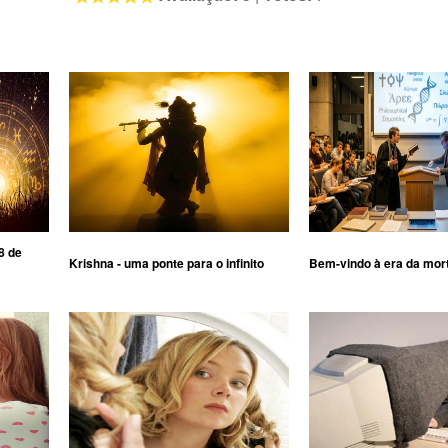
8 de
Krishna - uma ponte para o infinito
Bem-vindo à era da mor