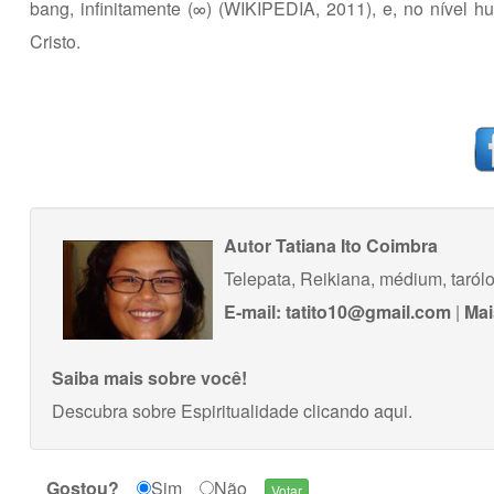
bang, infinitamente (∞) (WIKIPEDIA, 2011), e, no nível h
Cristo.
Autor
Tatiana Ito Coimbra
Telepata, Reikiana, médium, taról
E-mail:
tatito10@gmail.com
|
Mai
Saiba mais sobre você!
Descubra sobre Espiritualidade
clicando aqui
.
Gostou?
Sim
Não