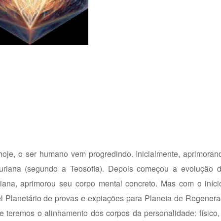
 hoje, o ser humano vem progredindo. Inicialmente, aprimora
emuriana (segundo a Teosofia). Depois começou a evolução 
ariana, aprimorou seu corpo mental concreto. Mas com o iníc
el Planetário de provas e expiações para Planeta de Regenera
 teremos o alinhamento dos corpos da personalidade: físico,