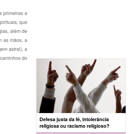
s primeiras a
irituais, que
gias, além de
m as mãos, a
em astral), a
e caminhos do
Defesa justa da fé, intolerância
religiosa ou racismo religioso?