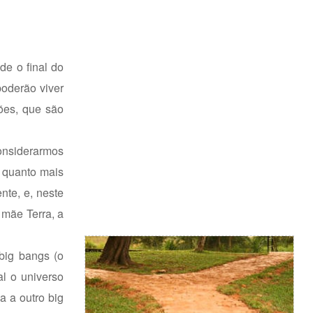
de o final do
poderão viver
ões, que são
onsiderarmos
 quanto mais
nte, e, neste
 mãe Terra, a
big bangs (o
al o universo
a a outro big