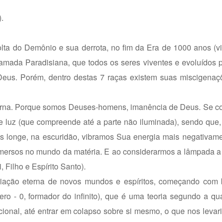
).
volta do Demônio e sua derrota, no fim da Era de 1000 anos (vi
amada Paradisiana, que todos os seres viventes e evoluídos 
Deus. Porém, dentro destas 7 raças existem suas miscigenaç
terna. Porque somos Deuses-homens, imanência de Deus. Se c
luz (que compreende até a parte não iluminada), sendo que,
s longe, na escuridão, vibramos Sua energia mais negativame
imersos no mundo da matéria. E ao considerarmos a lâmpada a
 Filho e Espírito Santo).
criação eterna de novos mundos e espíritos, começando com 
ero - 0, formador do infinito), que é uma teoria segundo a qu
acional, até entrar em colapso sobre si mesmo, o que nos levari