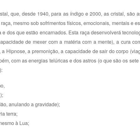
al, que, desde 1940, para as índigo e 2000, as cristal, são a
raça, mesmo sob sofrimentos físicos, emocionais, mentais e esp
 e dos que estão encarnados. Esta raça desenvolverá tecnolo
(capacidade de mexer com a matéria com a mente), a cura co
, a Hipnose, a premonição, a capacidade de sair do corpo (viag
mbém, com as energias telúricas e dos astros (o que são os set
):
mo,
);
dão, anulando a gravidade);
a terra;
 mesmo à Lua;