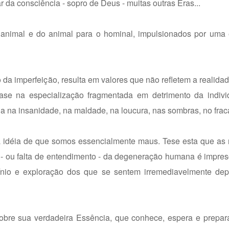
 da consciência - sopro de Deus - muitas outras Eras...
o animal e do animal para o hominal, impulsionados por uma
o da imperfeição, resulta em valores que não refletem a realid
ase na especialização fragmentada em detrimento da indiv
 na insanidade, na maldade, na loucura, nas sombras, no frac
os à idéia de que somos essencialmente maus. Tese esta que as 
 - ou falta de entendimento - da degeneração humana é impres
nio e exploração dos que se sentem irremediavelmente de
bre sua verdadeira Essência, que conhece, espera e prepa