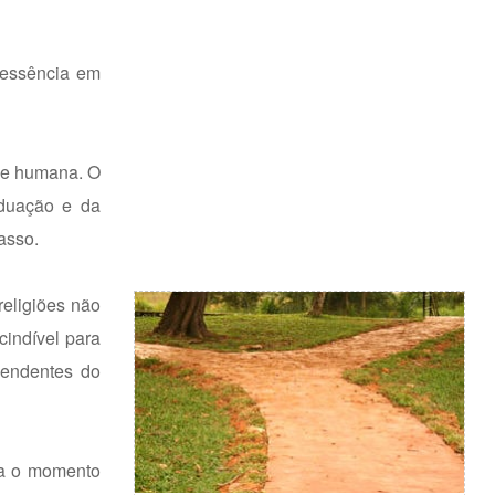
 essência em
ade humana. O
iduação e da
asso.
religiões não
cindível para
pendentes do
ra o momento