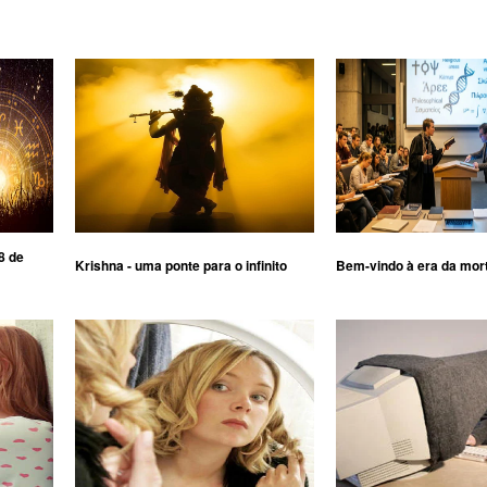
8 de
Krishna - uma ponte para o infinito
Bem-vindo à era da mor