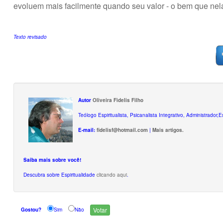
evoluem mais facilmente quando seu valor - o bem que nela
Texto revisado
Autor
Oliveira Fidelis Filho
Teólogo Espiritualista, Psicanalista Integrativo, Administrador,
E-mail:
fidelisf@hotmail.com
|
Mais artigos.
Saiba mais sobre você!
Descubra sobre Espiritualidade
clicando aqui
.
Gostou?
Sim
Não