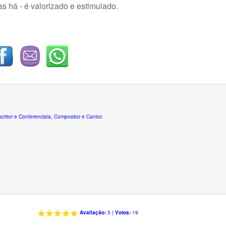
s há - é valorizado e estimulado.
Escritor e Conferencista, Compositor e Cantor.
Avaliação:
5
|
Votos:
19