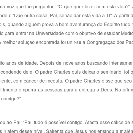
a voz que lhe perguntou: “O que quer fazer com esta vida?” 
deu: “Que outra coisa, Pai, senão dar esta vida a Ti”. A parti
 pois, quando alguém prova a bem-aventurança do Espírito tudo 
do para entrar na Universidade com o objetivo de estudar Med
A melhor solução encontrada foi unir-se a Congregação dos Pa
ito anos de idade. Depois de nove anos buscando intensamen
condendo dele. O padre Charles quis deixar o seminário, foi
mente, com câncer de medula. O padre Charles disse que seu 
ofrimento empurra as pessoas para a entrega a Deus. Na prim
e comigo?”.
 ao Pai: “Pai, tudo é possível contigo. Afasta esse cálice de 
 ir além desse nível. Salienta que Jesus nos ensinou a ir alé