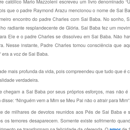
re católico Mario Mazzoleni escreveu um livro denominado “
depois que o padre Raymond Arazu mencionou o nome de Sai B
meiro encontro do padre Charles com Sai Baba. No sonho, S
lho radiante resplandecente de Glória. Sai Baba fez um movim
ara Ele e o padre Charles se dissolveu em Sai Baba. Não ha
a. Nesse instante, Padre Charles tomou consciência que aq
 era a voz de Sai Baba.
ade mais profunda da vida, pois compreendeu que tudo que é 
alidade verdadeira.
e chegam a Sai Baba por seus próprios esforços, mas não é 
 disse: “Ninguém vem a Mim se Meu Pai não o atrair para Mim”
te de milhares de devotos reunidos aos Pés de Sai Baba e s
os os temores desaparecem. Somente existe sofrimento quand
rimento se transformam na felicidade da oferenda. O
amor
de 