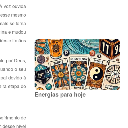
A voz ouvida
r desse mesmo
mais se torna
icina e mudou
dres e Irmãos
te por Deus,
 quando o seu
pai devido à
eira etapa do
Energias para hoje
sofrimento de
m desse nível