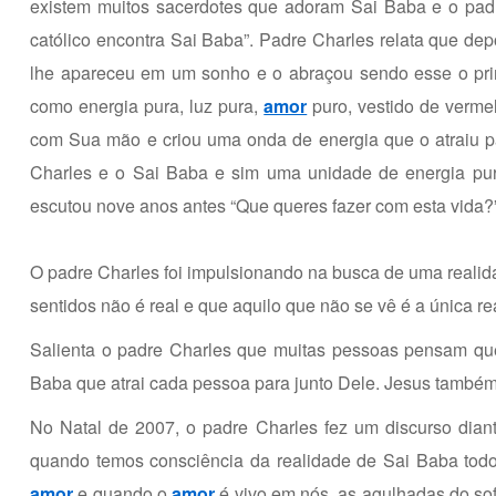
existem muitos sacerdotes que adoram Sai Baba e o pad
católico encontra Sai Baba”. Padre Charles relata que 
lhe apareceu em um sonho e o abraçou sendo esse o pri
como energia pura, luz pura,
amor
puro, vestido de verme
com Sua mão e criou uma onda de energia que o atraiu p
Charles e o Sai Baba e sim uma unidade de energia pur
escutou nove anos antes “Que queres fazer com esta vida?”
O padre Charles foi impulsionando na busca de uma realid
sentidos não é real e que aquilo que não se vê é a única re
Salienta o padre Charles que muitas pessoas pensam qu
Baba que atrai cada pessoa para junto Dele. Jesus também
No Natal de 2007, o padre Charles fez um discurso dian
quando temos consciência da realidade de Sai Baba tod
amor
e quando o
amor
é vivo em nós, as agulhadas do sof