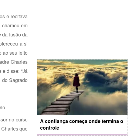
os e recitava
 o chamou em
e da fusão da
ofereceu a si
 ao seu leito
padre Charles
 e disse: “Já
a do Sagrado
io.
ssor no curso
A confiança começa onde termina o
controle
e Charles que