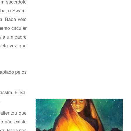
Um sacerdote
aba, o Swami
ai Baba veio
ento circular
via um padre
uela voz que
captado pelos
assim. É Sai
.
alientou que
o não existe
Sai Baba nos