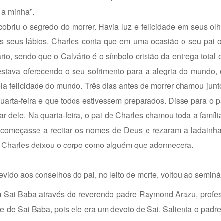
 a minha”.
cobriu o segredo do morrer. Havia luz e felicidade em seus olh
 seus lábios. Charles conta que em uma ocasião o seu pai
io, sendo que o Calvário é o símbolo cristão da entrega total 
stava oferecendo o seu sofrimento para a alegria do mundo, 
a felicidade do mundo. Três dias antes de morrer chamou junto
 quarta-feira e que todos estivessem preparados. Disse para o 
r dele. Na quarta-feira, o pai de Charles chamou toda a família
e começasse a recitar os nomes de Deus e rezaram a ladainh
e Charles deixou o corpo como alguém que adormecera.
vido aos conselhos do pai, no leito de morte, voltou ao seminár
om Sai Baba através do reverendo padre Raymond Arazu, profe
 de Sai Baba, pois ele era um devoto de Sai. Salienta o padr