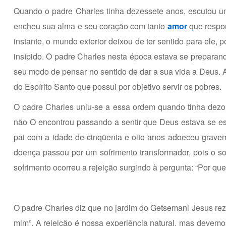
Quando o padre Charles tinha dezessete anos, escutou um
encheu sua alma e seu coração com tanto
amor
que respon
instante, o mundo exterior deixou de ter sentido para ele,
insípido. O padre Charles nesta época estava se preparan
seu modo de pensar no sentido de dar a sua vida a Deus. 
do Espírito Santo que possui por objetivo servir os pobres.
O padre Charles uniu-se a essa ordem quando tinha dezo
não O encontrou passando a sentir que Deus estava se es
pai com a idade de cinqüenta e oito anos adoeceu grave
doença passou por um sofrimento transformador, pois o s
sofrimento ocorreu a rejeição surgindo à pergunta: “Por qu
O padre Charles diz que no jardim do Getsemani Jesus rezou
mim”. A rejeição é nossa experiência natural, mas devemos