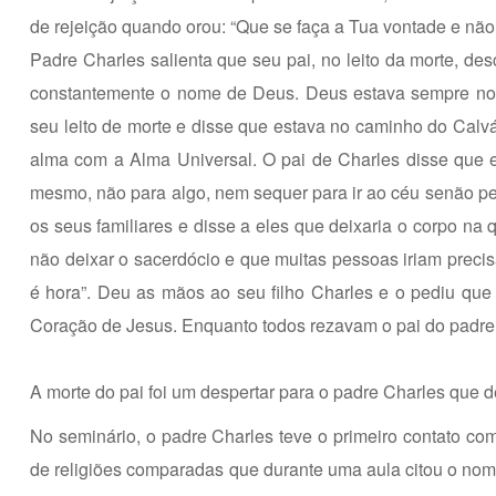
de rejeição quando orou: “Que se faça a Tua vontade e não
Padre Charles salienta que seu pai, no leito da morte, des
constantemente o nome de Deus. Deus estava sempre nos
seu leito de morte e disse que estava no caminho do Calvár
alma com a Alma Universal. O pai de Charles disse que e
mesmo, não para algo, nem sequer para ir ao céu senão pel
os seus familiares e disse a eles que deixaria o corpo na
não deixar o sacerdócio e que muitas pessoas iriam precisa
é hora”. Deu as mãos ao seu filho Charles e o pediu qu
Coração de Jesus. Enquanto todos rezavam o pai do padr
A morte do pai foi um despertar para o padre Charles que de
No seminário, o padre Charles teve o primeiro contato c
de religiões comparadas que durante uma aula citou o nome