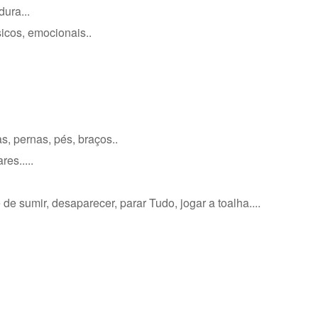
ura...
icos, emocionais..
, pernas, pés, braços..
es.....
 sumir, desaparecer, parar Tudo, jogar a toalha....