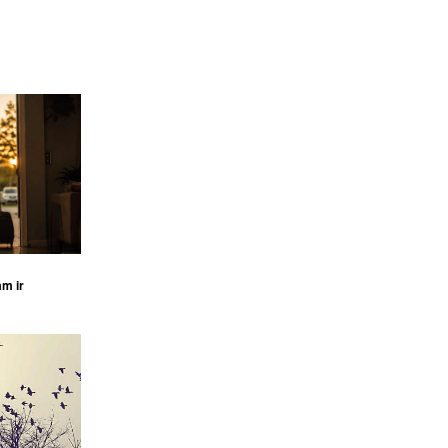
am ir