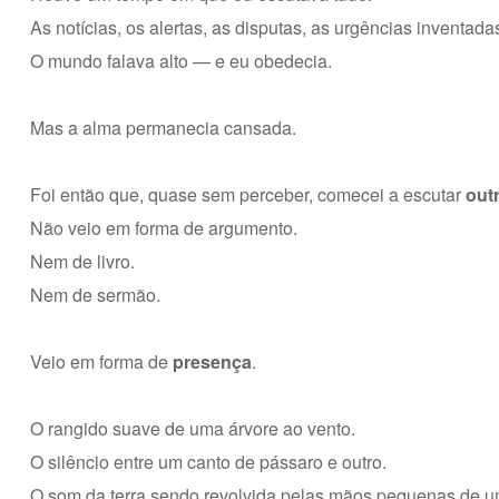
As notícias, os alertas, as disputas, as urgências inventada
O mundo falava alto — e eu obedecia.
Mas a alma permanecia cansada.
Foi então que, quase sem perceber, comecei a escutar
out
Não veio em forma de argumento.
Nem de livro.
Nem de sermão.
Veio em forma de
presença
.
O rangido suave de uma árvore ao vento.
O silêncio entre um canto de pássaro e outro.
O som da terra sendo revolvida pelas mãos pequenas de u