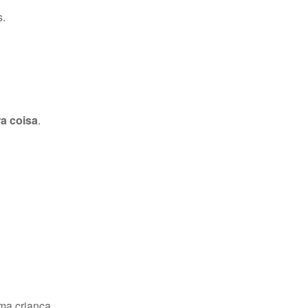
s.
ra coisa
.
ma criança.