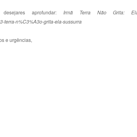
desejares aprofundar:
Irmã Terra Não Grita: El
-terra-n%C3%A3o-grita-ela-sussurra
os e urgências,