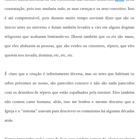
constatação, pois isso mudaria tudo, as suas crenças e os seus conceitos. Isso
é até compreensível, pois durante muito tempo ouviram dizer que são os
únicos seres no universo e foram também levados a crer em alguns dogmas
religiosos que acabaram limitando-os. Dizem também que os ets são maus,
que eles abduzem as pessoas, que são verdes ou cinzentos, répteis, que eles
querem nos invadir, dominar, etc, etc, etc.
É claro que a criação é infinitamente diversa, mas os seres que habitam os
orbes próximos ao nosso, são parecidos conosco e não são nada parecidos
com os desenhos de répteis que estão espalhados pela internet. Eles também
não comem carne humana; aliás, isso me lembra o mesmo discurso que a
Igreja e o “sistema” usavam para descrever os comunistas há algumas décadas
atrás.
Somos protegidos pelos seres de Luz, que cuidam sempre de afastar qualquer