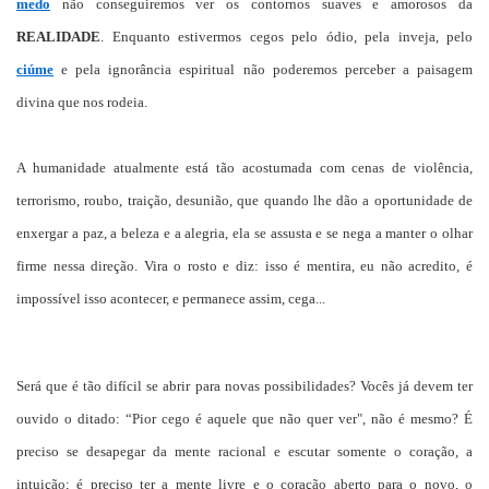
medo
não conseguiremos ver os contornos suaves e amorosos da
REALIDADE
. Enquanto estivermos cegos pelo ódio, pela inveja, pelo
ciúme
e pela ignorância espiritual não poderemos perceber a paisagem
divina que nos rodeia.
A humanidade atualmente está tão acostumada com cenas de violência,
terrorismo, roubo, traição, desunião, que quando lhe dão a oportunidade de
enxergar a paz, a beleza e a alegria, ela se assusta e se nega a manter o olhar
firme nessa direção. Vira o rosto e diz: isso é mentira, eu não acredito, é
impossível isso acontecer, e permanece assim, cega...
Será que é tão difícil se abrir para novas possibilidades? Vocês já devem ter
ouvido o ditado: “Pior cego é aquele que não quer ver", não é mesmo? É
preciso se desapegar da mente racional e escutar somente o coração, a
intuição; é preciso ter a mente livre e o coração aberto para o novo, o