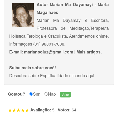
Autor
Marian Ma Dayamayi - Marta
Magalhães
Marian Ma Dayamayi é Escritora,
Professora de Meditação,Terapeuta
Holística,Taróloga e Oraculista. Atendimentos online.
Informações (31) 98801-7838.
E-mail:
mariansoluz@gmail.com
|
Mais artigos.
Saiba mais sobre você!
Descubra sobre Espiritualidade
clicando aqui
.
Gostou?
Sim
Não
Avaliação:
5
|
Votos:
64