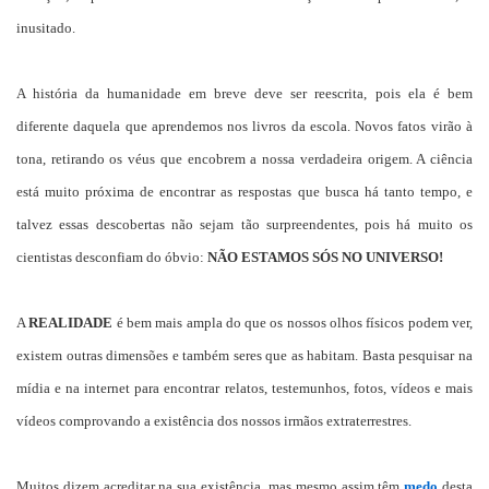
inusitado.
A história da humanidade em breve deve ser reescrita, pois ela é bem
diferente daquela que aprendemos nos livros da escola. Novos fatos virão à
tona, retirando os véus que encobrem a nossa verdadeira origem. A ciência
está muito próxima de encontrar as respostas que busca há tanto tempo, e
talvez essas descobertas não sejam tão surpreendentes, pois há muito os
cientistas desconfiam do óbvio:
NÃO ESTAMOS SÓS NO UNIVERSO!
A
REALIDADE
é bem mais ampla do que os nossos olhos físicos podem ver,
existem outras dimensões e também seres que as habitam. Basta pesquisar na
mídia e na internet para encontrar relatos, testemunhos, fotos, vídeos e mais
vídeos comprovando a existência dos nossos irmãos extraterrestres.
Muitos dizem acreditar na sua existência, mas mesmo assim têm
medo
desta