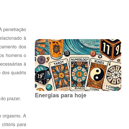
 A penetração
elacionado à
ocamento dos
ó os homens o
necessárias à
 dos quadris
Energias para hoje
 do prazer.
do orgasmo. A
clitóris para