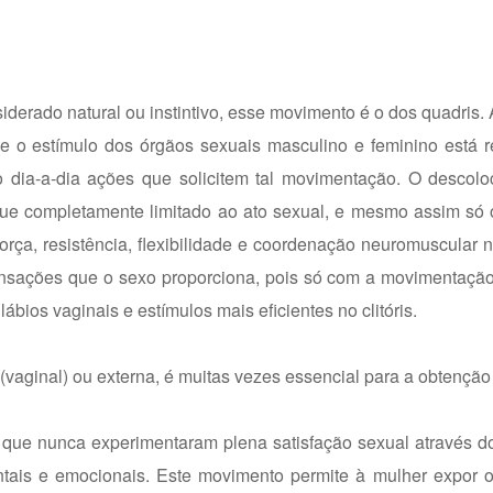
derado natural ou instintivo, esse movimento é o dos quadris.
o estímulo dos órgãos sexuais masculino e feminino está r
no dia-a-dia ações que solicitem tal movimentação. O descol
e que completamente limitado ao ato sexual, e mesmo assim s
rça, resistência, flexibilidade e coordenação neuromuscular 
nsações que o sexo proporciona, pois só com a movimentação
bios vaginais e estímulos mais eficientes no clitóris.
a (vaginal) ou externa, é muitas vezes essencial para a obtenção
es que nunca experimentaram plena satisfação sexual através 
entais e emocionais. Este movimento permite à mulher expor o 