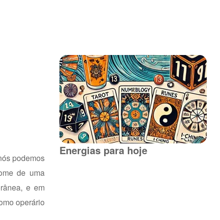
Energias para hoje
o nós podemos
 nome de uma
orânea, e em
como operário