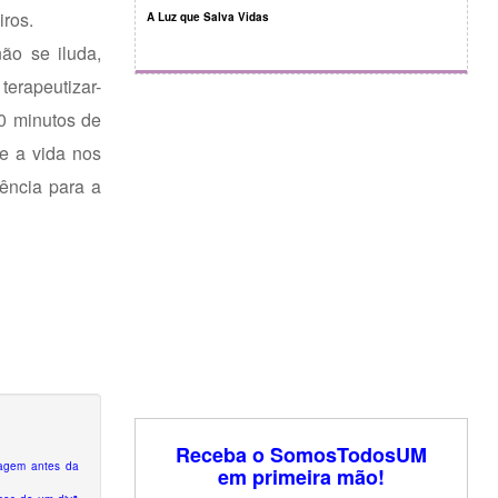
iros.
A Luz que Salva Vidas
ão se iluda,
terapeutizar-
50 minutos de
e a vida nos
rência para a
Receba o SomosTodosUM
izagem antes da
em primeira mão!