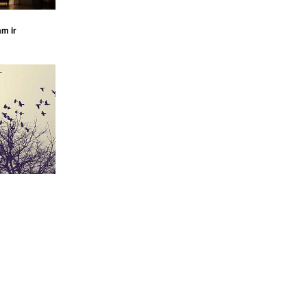
am ir