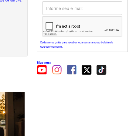
asos de um divã
Cadastre-se grátis para receber toda semana nosso boletim de
Autoconhecimento.
Siga-nos: