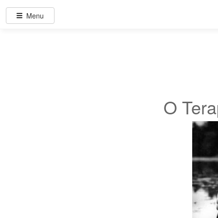
Menu
O Tera