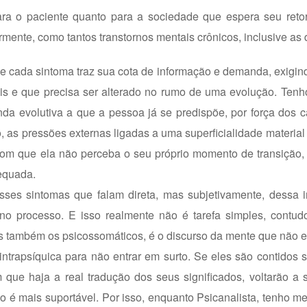
para o paciente quanto para a sociedade que espera seu reto
rmente, como tantos transtornos mentais crônicos, inclusive as
que cada sintoma traz sua cota de informação e demanda, exig
is e que precisa ser alterado no rumo de uma evolução. Ten
nda evolutiva a que a pessoa já se predispõe, por força dos
, as pressões externas ligadas a uma superficialidade material
om que ela não perceba o seu próprio momento de transição, 
equada.
esses sintomas que falam direta, mas subjetivamente, dessa 
no processo. E isso realmente não é tarefa simples, contud
as também os psicossomáticos, é o discurso da mente que não 
o intrapsíquica para não entrar em surto. Se eles são contidos
 que haja a real tradução dos seus significados, voltarão a 
o é mais suportável. Por isso, enquanto Psicanalista, tenho 