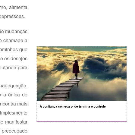
rno, alimenta
 depressões.
indo mudanças
ho chamado a
 caminhos que
 e os desejos
lutando para
inadequação,
o a única de
encontra mais
A confiança começa onde termina o controle
 simplesmente
se manifestar
me preocupado