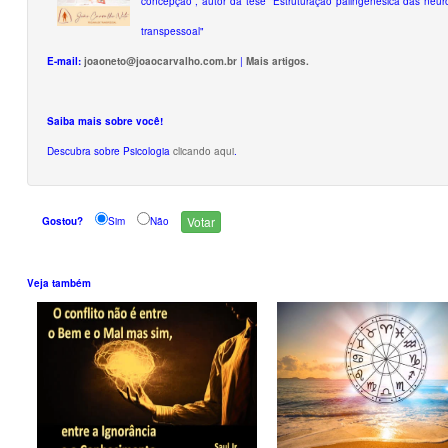
concepção”, autor da tese “Estruturação palingenésica das neuro
transpessoal"
E-mail:
joaoneto@joaocarvalho.com.br
|
Mais artigos.
Saiba mais sobre você!
Descubra sobre Psicologia
clicando aqui
.
Gostou?
Sim
Não
Veja também