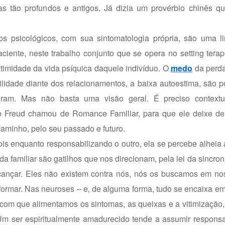
s tão profundos e antigos. Já dizia um provérbio chinês qu
rnos psicológicos, com sua sintomatologia própria, são uma 
ciente, neste trabalho conjunto que se opera no setting tera
ntimidade da vida psíquica daquele indivíduo. O
medo
da perda
gilidade diante dos relacionamentos, a baixa autoestima, são p
am. Mas não basta uma visão geral. É preciso contextua
que Freud chamou de Romance Familiar, para que ele deixe de
aminho, pelo seu passado e futuro.
s enquanto responsabilizando o outro, ela se percebe alheia
a familiar são gatilhos que nos direcionam, pela lei da sincron
ançar. Eles não existem contra nós, nós os buscamos em nos
formar. Nas neuroses – e, de alguma forma, tudo se encaixa 
com que alimentamos os sintomas, as queixas e a vitimização,
. Um ser espiritualmente amadurecido tende a assumir respons