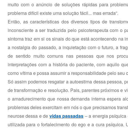
muito com o anúncio de soluções rápidas para problema
problema difícil existe uma solução fácil... mas errada”.
Então, as características dos diversos tipos de transto
inconsciente a ser traduzida pelo psicoterapeuta com o pa
sintoma traz em si os sinais do que está acontecendo na i
a nostalgia do passado, a inquietação com o futuro, a fra
de sentido muito comuns nas pessoas que nos procur
interpretações com a história do paciente, com aquilo 
como vítima e possa assumir a responsabilidade pelo seu c
Só assim podemos resgatar a autoestima dessa pessoa, poi
de transformação e resolução. Pais, parentes próximos e vid
o amadurecimento que nossa demanda interna espera alc
problemas deles exercitam em nós o que precisamos trans
neurose dessa e de
vidas passadas
– a energia psíquica 
utilizada para o fortalecimento do ego e a cura psíquica