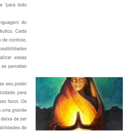
e “para todo
linguagem do
pêutico. Cada
 de controle,
ossibilidades
lizar essas
 se perceber
 ao seu poder
icidade, para
so favor. Os
em uma grande
 deixa de ser
abilidades de