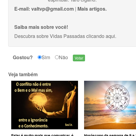
E-mail:
valtvp@gmail.com
|
Mais artigos.
Saiba mais sobre você!
Descubra sobre Vidas Passadas
clicando aqui
.
Gostou?
Sim
Não
Veja também
Falar é muito mais que comunicar, é
Horóscopo da semana de 9 a 