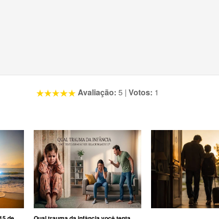
Avaliação:
5
|
Votos:
1
15 de
Qual trauma da infância você tenta