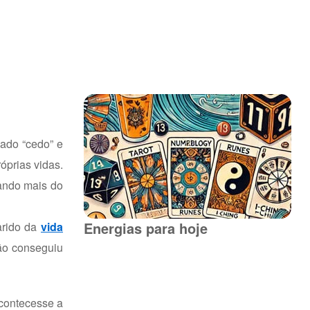
sado “cedo” e
óprias vidas.
tando mais do
Energias para hoje
arido da
vida
não conseguiu
contecesse a