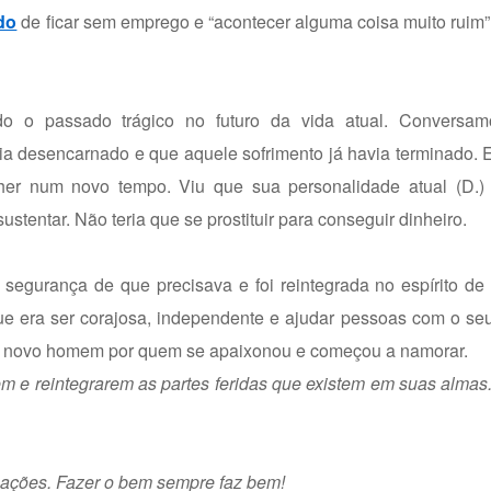
do
de ficar sem emprego e “acontecer alguma coisa muito ruim”
o o passado trágico no futuro da vida atual. Conversa
a desencarnado e que aquele sofrimento já havia terminado. El
r num novo tempo. Viu que sua personalidade atual (D.) 
ustentar. Não teria que se prostituir para conseguir dinheiro.
segurança de que precisava e foi reintegrada no espírito de
que era ser corajosa, independente e ajudar pessoas com o seu
m novo homem por quem se apaixonou e começou a namorar.
em e reintegrarem as partes feridas que existem em suas alma
ações. Fazer o bem sempre faz bem!