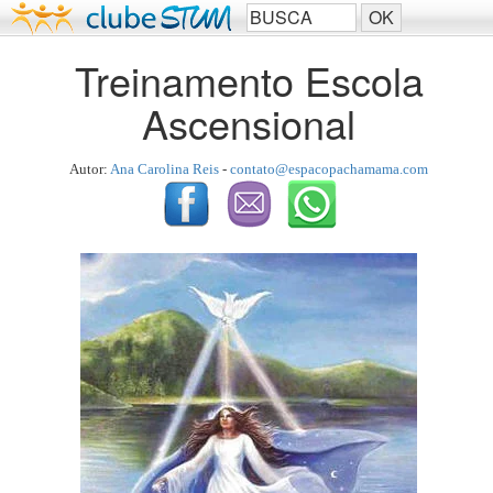
Treinamento Escola
Ascensional
Autor:
Ana Carolina Reis
-
contato@espacopachamama.com