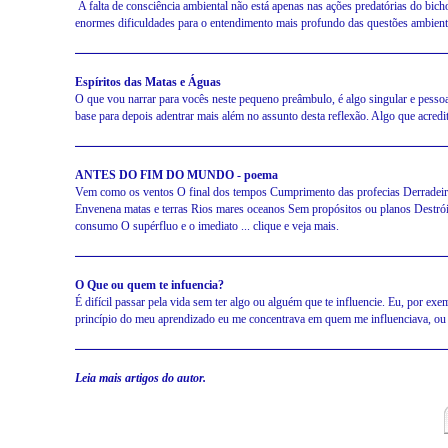
A falta de consciência ambiental não está apenas nas ações predatórias do bic
enormes dificuldades para o entendimento mais profundo das questões ambientais
Espíritos das Matas e Águas
O que vou narrar para vocês neste pequeno preâmbulo, é algo singular e pessoa
base para depois adentrar mais além no assunto desta reflexão. Algo que acredito 
ANTES DO FIM DO MUNDO - poema
Vem como os ventos O final dos tempos Cumprimento das profecias Derradeira
Envenena matas e terras Rios mares oceanos Sem propósitos ou planos Destrói
consumo O supérfluo e o imediato ... clique e veja mais.
O Que ou quem te infuencia?
É difícil passar pela vida sem ter algo ou alguém que te influencie. Eu, por e
princípio do meu aprendizado eu me concentrava em quem me influenciava, ou sej
Leia mais artigos do autor.