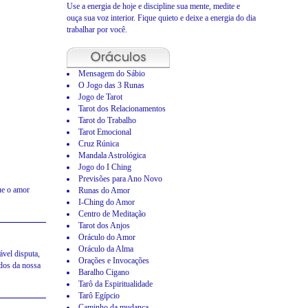
Use a energia de hoje e discipline sua mente, medite e
ouça sua voz interior. Fique quieto e deixe a energia do dia
trabalhar por você.
Mensagem do Sábio
O Jogo das 3 Runas
Jogo de Tarot
Tarot dos Relacionamentos
Tarot do Trabalho
Tarot Emocional
Cruz Rúnica
Mandala Astrológica
Jogo do I Ching
Previsões para Ano Novo
ue o amor
Runas do Amor
I-Ching do Amor
Centro de Meditação
Tarot dos Anjos
Oráculo do Amor
Oráculo da Alma
vel disputa,
Orações e Invocações
ados da nossa
Baralho Cigano
Tarô da Espiritualidade
Tarô Egípcio
Caminho da mudança