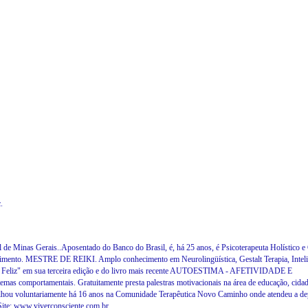
.
 de Minas Gerais..Aposentado do Banco do Brasil, é, há 25 anos, é Psicoterapeuta Holístico e
scimento. MESTRE DE REIKI. Amplo conhecimento em Neurolingüística, Gestalt Terapia, Inteli
de Ser Feliz" em sua terceira edição e do livro mais recente AUTOESTIMA - AFETIVIDADE E
omportamentais. Gratuitamente presta palestras motivacionais na área de educação, cidad
abalhou voluntariamente há 16 anos na Comunidade Terapêutica Novo Caminho onde atendeu a d
. Site: www.viverconsciente.com.br