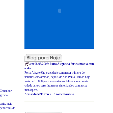
em 08/05/2003:
Porto Alegre e a forte sintonia com
o site
Porto Alegre é hoje a cidade com maior número de
usuarios cadastrados, depois de São Paulo. Temos hoje
mais de 18.000 pessoas e estamos felizes em ter nesta
cidade tantos seres humanos sintonizados com nossa
mensagem.
 Consultor
Acessado 5098 vezes 3 comentário(s).
gência
ania, meio
ependentes de