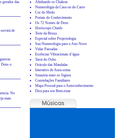
to gerador das
Alinhando os Chakras
Numerológia da Casa ou do Carro
Cor do Medo
Portais do Conhecimento
Os 72 Nomes de Deus
Horóscopo Chinês
servirá de
Teste da Bruxa
Especial sobre Projeciologia
Sua Numerologia para o Ano Novo
Vidas Passadas
Essências Vibracionais d´água
guerras
Tarot do Osho
o Deus o
Oráculo das Mandalas
Interativo de Aura-soma
Sinastria entre os Signos
Constelações Familiares
Mapa Pessoal para o Autoconhecimento
Dica para seu Bem-estar
luencia. No
eja mais.