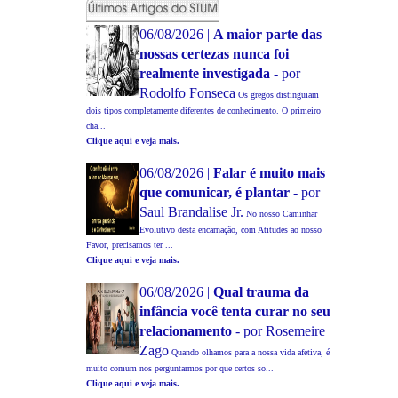
06/08/2026 |
A maior parte das
nossas certezas nunca foi
realmente investigada
- por
Rodolfo Fonseca
Os gregos distinguiam
dois tipos completamente diferentes de conhecimento. O primeiro
cha...
Clique aqui e veja mais.
06/08/2026 |
Falar é muito mais
que comunicar, é plantar
- por
Saul Brandalise Jr.
No nosso Caminhar
Evolutivo desta encarnação, com Atitudes ao nosso
Favor, precisamos ter ...
Clique aqui e veja mais.
06/08/2026 |
Qual trauma da
infância você tenta curar no seu
relacionamento
- por Rosemeire
Zago
Quando olhamos para a nossa vida afetiva, é
muito comum nos perguntarmos por que certos so...
Clique aqui e veja mais.