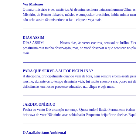
Ver Mistérios
O maior mistério é ver mistérios Ai de mim, senhora natureza humana Olhar as
Mistério, de Renato Teixeira, músico e compositor brasileiro, habita minha mem
não ache assim tão misterioso o fat... clique e veja mais.
DIAS ASSIM
DIAS ASSIM Nestes dias, às vezes escuros, sem sol ou brilho. Fico aqui
pessimista esta minha observação, mas, se você observar o que acontece no plane
mais.
PARA QUE SERVE A AUTODISCIPLINA?
A disciplina, principalmente quando vem de fora, nem sempre é bem aceita pela
mesmo, durante certo tempo da minha vida, fui muito avesso a ela, posso até 
deficiências em nosso processo educativo n... clique e veja mais.
JARDIM ONÍRICO
Poeira ao vento Diz a canção no tempo Quase tudo é ilusão Permanente é alma 
brincava de voar Não tinha azas sabia bailar Enquanto beija flor e abelhas Espal
O Analfabetismo Ambiental