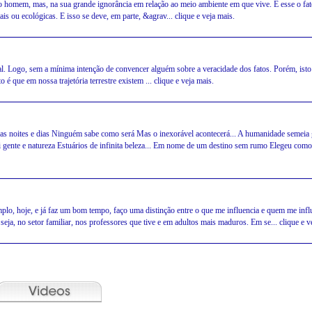
ho homem, mas, na sua grande ignorância em relação ao meio ambiente em que vive. É esse o fa
 ou ecológicas. E isso se deve, em parte, &agrav... clique e veja mais.
l. Logo, sem a mínima intenção de convencer alguém sobre a veracidade dos fatos. Porém, isto 
é que em nossa trajetória terrestre existem ... clique e veja mais.
s noites e dias Ninguém sabe como será Mas o inexorável acontecerá... A humanidade semeia 
 gente e natureza Estuários de infinita beleza... Em nome de um destino sem rumo Elegeu com
xemplo, hoje, e já faz um bom tempo, faço uma distinção entre o que me influencia e quem me inf
a, no setor familiar, nos professores que tive e em adultos mais maduros. Em se... clique e v