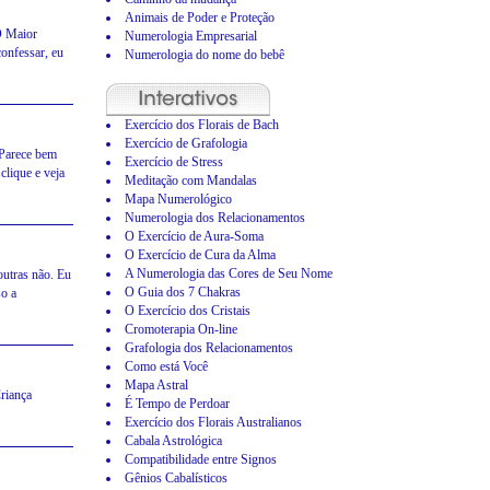
Animais de Poder e Proteção
O Maior
Numerologia Empresarial
confessar, eu
Numerologia do nome do bebê
Exercício dos Florais de Bach
Exercício de Grafologia
Parece bem
Exercício de Stress
clique e veja
Meditação com Mandalas
Mapa Numerológico
Numerologia dos Relacionamentos
O Exercício de Aura-Soma
O Exercício de Cura da Alma
A Numerologia das Cores de Seu Nome
outras não. Eu
O Guia dos 7 Chakras
so a
O Exercício dos Cristais
Cromoterapia On-line
Grafologia dos Relacionamentos
Como está Você
Mapa Astral
riança
É Tempo de Perdoar
Exercício dos Florais Australianos
Cabala Astrológica
Compatibilidade entre Signos
Gênios Cabalísticos