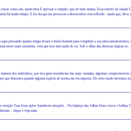
 coisas como são, quem dera E apreciar o simples, que de tudo emana. Essa estrofe da canção 
ória há muito tempo. E foi ela que me provocou a desenvolver esta reflexão - ainda que, devo 
 pensando quanto tempo levará o bicho homem para completar a sua obra autodestrutiva. 
ta neste exato momento, verá que isso tem razão de ser. Sob o olhar das diversas lógicas es... 
 maioria dos indivíduos, por isso gera resistências das mais variadas; algumas compreensíveis 
dizer que detestava quando alguma espécie de norma me era imposta. De certo modo devemos is
e coração Tuas boas ações Saudáveis emoções... No balanço das folhas Entre ciscos e bolhas C
havam... clique e veja mais.