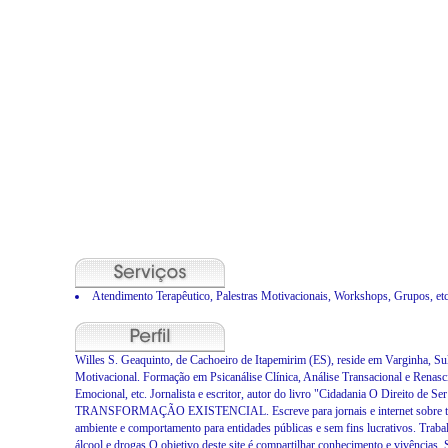
Atendimento Terapêutico, Palestras Motivacionais, Workshops, Grupos, etc
Willes S. Geaquinto, de Cachoeiro de Itapemirim (ES), reside em Varginha, Sul
Motivacional. Formação em Psicanálise Clínica, Análise Transacional e Rena
Emocional, etc. Jornalista e escritor, autor do livro "Cidadania O Direito 
TRANSFORMAÇÃO EXISTENCIAL. Escreve para jornais e internet sobre temas c
ambiente e comportamento para entidades públicas e sem fins lucrativos. Tr
álcool e drogas.O objetivo deste site é compartilhar conhecimento e vivências