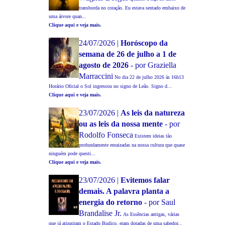
transborda no coração. Eu estava sentado embaixo de
uma árvore quan...
Clique aqui e veja mais.
24/07/2026 |
Horóscopo da
semana de 26 de julho a 1 de
agosto de 2026
- por Graziella
Marraccini
No dia 22 de julho 2026 às 16h13
Horário Oficial o Sol ingressou no signo de Leão. Signo d...
Clique aqui e veja mais.
23/07/2026 |
As leis da natureza
ou as leis da nossa mente
- por
Rodolfo Fonseca
Existem ideias tão
profundamente enraizadas na nossa cultura que quase
ninguém pode questi...
Clique aqui e veja mais.
23/07/2026 |
Evitemos falar
demais. A palavra planta a
energia do retorno
- por Saul
Brandalise Jr.
As Essências antigas, várias
que já atingiram o Estado Budico, eram dotadas de uma sabedor...