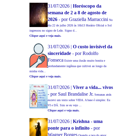
31/07/2026 |
Horóscopo da
semana de 2 a 8 de agosto de
2026
- por Graziella Marraccini
No
dia 22 de julho 2026 às 16h13 Horário Oficial o Sol
ingressou no signo de Leão. Signo d...
Clique aqui e veja mais.
31/07/2026 |
O custo invisível da
sinceridade
- por Rodolfo
Fonseca
Existe uma ilusão muito bonita e
profundamente ingênua que cultivei ao longo da
minha vida...
Clique aqui e veja mais.
31/07/2026 |
Viver a vida... vivos
- por Saul Brandalise Jr.
Semanas atrás
escrevi um texto sobre VIDA. A base é simples: Eu
VI e DÁ. Sim se eu vejo ...
Clique aqui e veja mais.
31/07/2026 |
Krishna - uma
ponte para o infinito
- por
Wagner Borges
Quando a taça do amor