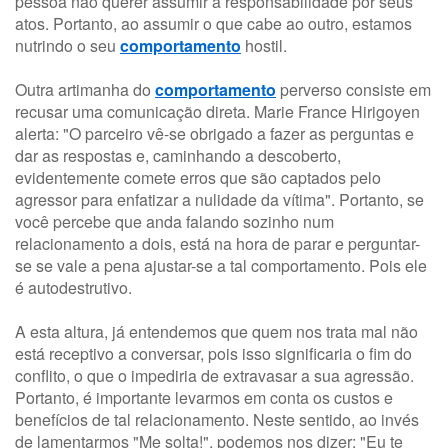
pessoa não querer assumir a responsabilidade por seus
atos. Portanto, ao assumir o que cabe ao outro, estamos
nutrindo o seu
comportamento
hostil.
Outra artimanha do
comportamento
perverso consiste em
recusar uma comunicação direta. Marie France Hirigoyen
alerta: "O parceiro vê-se obrigado a fazer as perguntas e
dar as respostas e, caminhando a descoberto,
evidentemente comete erros que são captados pelo
agressor para enfatizar a nulidade da vítima". Portanto, se
você percebe que anda falando sozinho num
relacionamento a dois, está na hora de parar e perguntar-
se se vale a pena ajustar-se a tal comportamento. Pois ele
é autodestrutivo.
A esta altura, já entendemos que quem nos trata mal não
está receptivo a conversar, pois isso significaria o fim do
conflito, o que o impediria de extravasar a sua agressão.
Portanto, é importante levarmos em conta os custos e
benefícios de tal relacionamento. Neste sentido, ao invés
de lamentarmos "Me solta!", podemos nos dizer: "Eu te