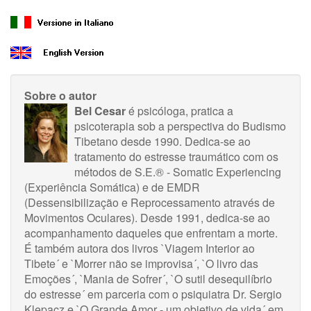
Sobre o autor
Bel Cesar
é psicóloga, pratica a
psicoterapia sob a perspectiva do Budismo
Tibetano desde 1990. Dedica-se ao
tratamento do estresse traumático com os
métodos de S.E.® - Somatic Experiencing
(Experiência Somática) e de EMDR
(Dessensibilização e Reprocessamento através de
Movimentos Oculares). Desde 1991, dedica-se ao
acompanhamento daqueles que enfrentam a morte.
É também autora dos livros `Viagem Interior ao
Tibete´ e `Morrer não se improvisa´, `O livro das
Emoções´, `Mania de Sofrer´, `O sutil desequilíbrio
do estresse´ em parceria com o psiquiatra Dr. Sergio
Klepacz e `O Grande Amor - um objetivo de vida´ em