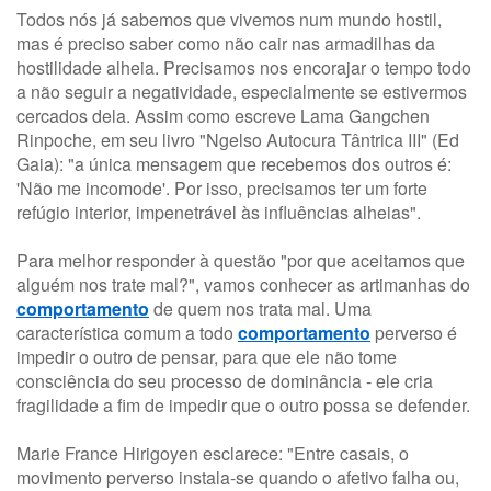
Todos nós já sabemos que vivemos num mundo hostil,
mas é preciso saber como não cair nas armadilhas da
hostilidade alheia. Precisamos nos encorajar o tempo todo
a não seguir a negatividade, especialmente se estivermos
cercados dela. Assim como escreve Lama Gangchen
Rinpoche, em seu livro "Ngelso Autocura Tântrica III" (Ed
Gaia): "a única mensagem que recebemos dos outros é:
'Não me incomode'. Por isso, precisamos ter um forte
refúgio interior, impenetrável às influências alheias".
Para melhor responder à questão "por que aceitamos que
alguém nos trate mal?", vamos conhecer as artimanhas do
comportamento
de quem nos trata mal. Uma
característica comum a todo
comportamento
perverso é
impedir o outro de pensar, para que ele não tome
consciência do seu processo de dominância - ele cria
fragilidade a fim de impedir que o outro possa se defender.
Marie France Hirigoyen esclarece: "Entre casais, o
movimento perverso instala-se quando o afetivo falha ou,