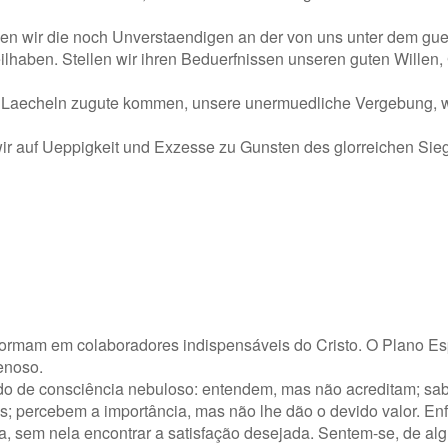
n wir die noch Unverstaendigen an der von uns unter dem gue
eilhaben. Stellen wir ihren Beduerfnissen unseren guten Willen
 Laecheln zugute kommen, unsere unermuedliche Vergebung, 
wir auf Ueppigkeit und Exzesse zu Gunsten des glorreichen Sie
formam em colaboradores indispensáveis do Cristo. O Plano Esp
penoso.
do de consciência nebuloso: entendem, mas não acreditam; sa
; percebem a importância, mas não lhe dão o devido valor. Enf
a, sem nela encontrar a satisfação desejada. Sentem-se, de al