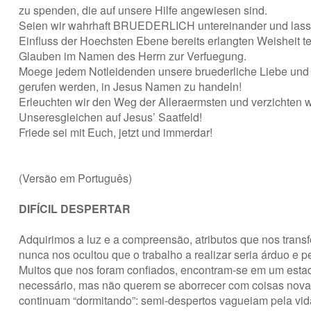
zu spenden, die auf unsere Hilfe angewiesen sind.
Seien wir wahrhaft BRUEDERLICH untereinander und lasse
Einfluss der Hoechsten Ebene bereits erlangten Weisheit t
Glauben im Namen des Herrn zur Verfuegung.
Moege jedem Notleidenden unsere bruederliche Liebe und
gerufen werden, in Jesus Namen zu handeln!
Erleuchten wir den Weg der Alleraermsten und verzichten 
Unseresgleichen auf Jesus’ Saatfeld!
Friede sei mit Euch, jetzt und immerdar!
(Versão em Português)
DIFÍCIL DESPERTAR
Adquirimos a luz e a compreensão, atributos que nos trans
nunca nos ocultou que o trabalho a realizar seria árduo e 
Muitos que nos foram confiados, encontram-se em um esta
necessário, mas não querem se aborrecer com coisas novas
continuam “dormitando”: semi-despertos vagueiam pela vid