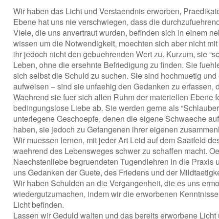
Wir haben das Licht und Verstaendnis erworben, Praedikate
Ebene hat uns nie verschwiegen, dass die durchzufuehrend
Viele, die uns anvertraut wurden, befinden sich in einem n
wissen um die Notwendigkeit, moechten sich aber nicht mi
ihr jedoch nicht den gebuehrenden Wert zu. Kurzum, sie “s
Leben, ohne die ersehnte Befriedigung zu finden. Sie fuehl
sich selbst die Schuld zu suchen. Sie sind hochmuetig und 
aufweisen – sind sie unfaehig den Gedanken zu erfassen, d
Waehrend sie fuer sich allen Ruhm der materiellen Ebene for
bedingungslose Liebe ab. Sie werden gerne als “Schlaube
unterlegene Geschoepfe, denen die eigene Schwaeche aufseh
haben, sie jedoch zu Gefangenen ihrer eigenen zusammen
Wir muessen lernen, mit jeder Art Leid auf dem Saatfeld de
waehrend des Lebensweges schwer zu schaffen macht. Oeffn
Naechstenliebe begruendeten Tugendlehren in die Praxis u
uns Gedanken der Guete, des Friedens und der Mildtaetigk
Wir haben Schulden an die Vergangenheit, die es uns ermoe
wiedergutzumachen, indem wir die erworbenen Kenntnisse m
Licht befinden.
Lassen wir Geduld walten und das bereits erworbene Licht 