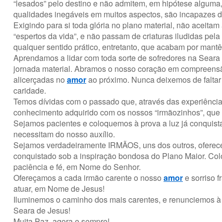
“lesados” pelo destino e não admitem, em hipótese alguma
qualidades inegáveis em muitos aspectos, são incapazes 
Exigindo para si toda glória no plano material, não aceitam
“espertos da vida”, e não passam de criaturas iludidas pel
qualquer sentido prático, entretanto, que acabam por mantê-
Aprendamos a lidar com toda sorte de sofredores na Seara 
jornada material. Abramos o nosso coração em compreensão
alicerçadas no
amor
ao próximo. Nunca deixemos de faltar
caridade.
Temos dívidas com o passado que, através das experiências
conhecimento adquirido com os nossos “irmãozinhos”, que 
Sejamos pacientes e coloquemos à prova a luz já conquist
necessitam do nosso auxílio.
Sejamos verdadeiramente IRMÃOS, uns dos outros, oferece
conquistado sob a inspiração bondosa do Plano Maior. Co
paciência e fé, em Nome do Senhor.
Ofereçamos a cada irmão carente o nosso
amor
e sorriso 
atuar, em Nome de Jesus!
Iluminemos o caminho dos mais carentes, e renunciemos à l
Seara de Jesus!
Muita Paz, agora e sempre!