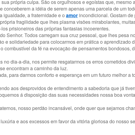
, sua própria culpa. São os orgulhosos e egoístas que, mesmo
de conceberem a idéia de serem apenas uma parcela de um tod
 a igualdade, a fraternidade e o
amor
incondicional. Gostam de 
a própria fragilidade que lhes plasma visões mirabolantes, muit
los prisioneiros das próprias fantasias incoerentes.
do Senhor. Todos carregam sua cruz pessoal, que lhes pesa no 
 e solidariedade para colocarmos em prática o aprendizado da
 o combustível da fé na evocação de pensamentos bondosos, d
 no dia-a-dia, nos permite resgatarmos os erros cometidos div
se encontram a caminho da luz.
ada, para darmos conforto e esperança em um futuro melhor a 
ndo aos desprovidos de entendimento a sabedoria que já tive
loquemos á disposição das suas necessidades nossa boa vont
fraternos, nosso perdão incansável, onde quer que sejamos ch
uxúria e aos excessos em favor da vitória gloriosa do nosso 