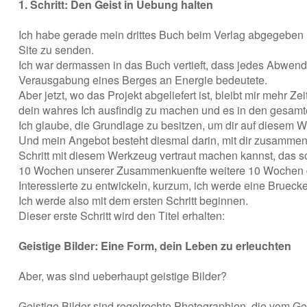
1. Schritt: Den Geist in Uebung halten
Ich habe gerade mein drittes Buch beim Verlag abgegeben 
Site zu senden.
Ich war dermassen in das Buch vertieft, dass jedes Abwend
Verausgabung eines Berges an Energie bedeutete.
Aber jetzt, wo das Projekt abgeliefert ist, bleibt mir mehr 
dein wahres Ich ausfindig zu machen und es in den gesam
Ich glaube, die Grundlage zu besitzen, um dir auf diesem We
Und mein Angebot besteht diesmal darin, mit dir zusammen d
Schritt mit diesem Werkzeug vertraut machen kannst, das so
10 Wochen unserer Zusammenkuenfte weitere 10 Wochen da
Interessierte zu entwickeln, kurzum, ich werde eine Brueck
Ich werde also mit dem ersten Schritt beginnen.
Dieser erste Schritt wird den Titel erhalten:
Geistige Bilder: Eine Form, dein Leben zu erleuchten
Aber, was sind ueberhaupt geistige Bilder?
Geistige Bilder sind regelrechte Photographien, die vom G