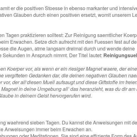
amit er die positiven Stoesse in ebenso markanter und intensiv
ativen Glauben durch einen positiven ersetzt, womit unserem L
en Tagen praktizieren solltest: Zur Reinigung saemtlicher Koer
 beim Erwachen. Setze dich aufrecht mit den Fuessen fest auf 
iesse die Augen, atme langsam dreimal durch und wende deine
 Sekunden in Anspruch nimmt. Der Titel lautet:
Reinigungsu
nen Koerper vor, als wenn er ein riesiger Magnet waere, der ein
ine vergifteten Gedanken dar, die deinen negativen Glauben nae
 vor, der all’diesen Muell aufsaugt und diese Giftstoffe im frei
elbe Magnet in deine Umgebung all’ das heranzieht, was du dir am
Glaube in deinem Geist hervorgerufen wird.
bung waehrend sieben Tagen. Du kannst die Anweisungen mit d
 die Anweisungen immer beim Erwachen an.
ungen oder Meditationen. Sie sind eine effiziente Form des Ar