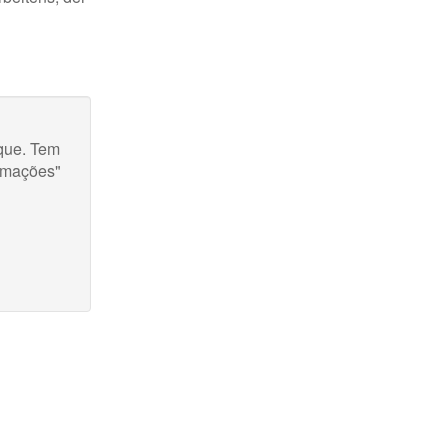
rque. Tem
ormações"