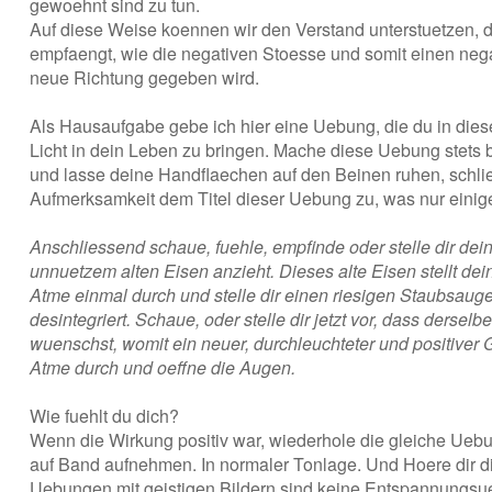
gewoehnt sind zu tun.
Auf diese Weise koennen wir den Verstand unterstuetzen, d
empfaengt, wie die negativen Stoesse und somit einen neg
neue Richtung gegeben wird.
Als Hausaufgabe gebe ich hier eine Uebung, die du in dies
Licht in dein Leben zu bringen. Mache diese Uebung stets
und lasse deine Handflaechen auf den Beinen ruhen, schl
Aufmerksamkeit dem Titel dieser Uebung zu, was nur einige
Anschliessend schaue, fuehle, empfinde oder stelle dir dei
unnuetzem alten Eisen anzieht. Dieses alte Eisen stellt de
Atme einmal durch und stelle dir einen riesigen Staubsauger
desintegriert. Schaue, oder stelle dir jetzt vor, dass ders
wuenschst, womit ein neuer, durchleuchteter und positiver 
Atme durch und oeffne die Augen.
Wie fuehlt du dich?
Wenn die Wirkung positiv war, wiederhole die gleiche Ue
auf Band aufnehmen. In normaler Tonlage. Und Hoere dir
Uebungen mit geistigen Bildern sind keine Entspannungsueb