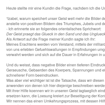
Heute stellte mir eine Kundin die Frage, nachdem ich die U
“Izabel, warum speichert unser Geist weit mehr die Bilder
anstelle von positiven Bildern des Triumphes, Jubels und 
- Ich erinnerte sie an folgendes orientalisches Sprichwort:
Der Geist praegt das Glueck in den Sand und das Unglueck 
Als Antwort auf die Frage meiner Kundin sagte ich ihr:
Meines Erachtens werden vom Verstand, mittels der milliarde
von uns erlebten Gefuehlswallungen in Empfindungen umge
verwahrt werden und sich auf die Dauer in Erfahrungen in 
Und du weisst, dass negative Bilder einen tieferen Eindruck
Geraeusche, Gebaerden des Koerpers, Spannungen und ein t
schnellerer Form beeindrucken.
Was aber viel wichtiger ist ist die Tatsache, dass wir die
anwenden von denen ich hier diejenige beschreiben werde, 
Mit ihrer Hilfe koennen wir in unseren Geist tagtaeglich ei
ersetzen kann, die Loesung kreiert zur Beseitigung der Konf
Wir nennen das einen Umkehrungsprozess, mit dessen Hil