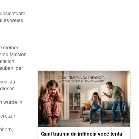
 unsichtbare
alles weiss
fe meiner
eine Mission
ite ich
lauben, der
mmt. Ja,
dieser
n wurde in
en, zur
aphern,
Qual trauma da infância você tenta