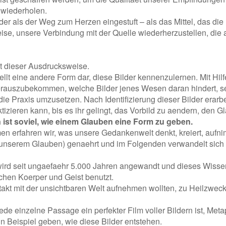
 wiederholen.
 als der Weg zum Herzen eingestuft – als das Mittel, das die
Weise, unsere Verbindung mit der Quelle wiederherzustellen, die 
it dieser Ausdrucksweise.
ellt eine andere Form dar, diese Bilder kennenzulernen. Mit Hil
herauszubekommen, welche Bilder jenes Wesen daran hindert, s
 Praxis umzusetzen. Nach Identifizierung dieser Bilder erarbe
izieren kann, bis es ihr gelingt, das Vorbild zu aendern, den G
ist soviel, wie einem Glauben eine Form zu geben.
n erfahren wir, was unsere Gedankenwelt denkt, kreiert, aufni
unserem Glauben) genaehrt und im Folgenden verwandelt sich 
wird seit ungaefaehr 5.000 Jahren angewandt und dieses Wisse
schen Koerper und Geist benutzt.
takt mit der unsichtbaren Welt aufnehmen wollten, zu Heilzweck
jede einzelne Passage ein perfekter Film voller Bildern ist, Met
n Beispiel geben, wie diese Bilder entstehen.