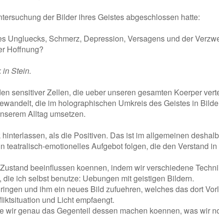
ntersuchung der Bilder ihres Geistes abgeschlossen hatte:
 des Ungluecks, Schmerz, Depression, Versagens und der Verzwe
der Hoffnung?
in Stein.
n sensitiver Zellen, die ueber unseren gesamten Koerper vertei
wandelt, die im holographischen Umkreis des Geistes in Bilde
unserem Alltag umsetzen.
 hinterlassen, als die Positiven. Das ist im allgemeinen deshalb
eatralisch-emotionelles Aufgebot folgen, die den Verstand in 
sen Zustand beeinflussen koennen, indem wir verschiedene Techn
die ich selbst benutze: Uebungen mit geistigen Bildern.
ndringen und ihm ein neues Bild zufuehren, welches das dort Vo
liktsituation und Licht empfaengt.
fe wir genau das Gegenteil dessen machen koennen, was wir n