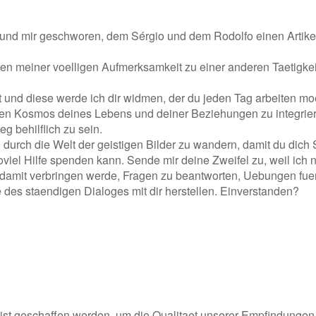
und mir geschworen, dem Sérgio und dem Rodolfo einen Artikel
en meiner voelligen Aufmerksamkeit zu einer anderen Taetigkei
Zeit und diese werde ich dir widmen, der du jeden Tag arbeiten m
ten Kosmos deines Lebens und deiner Beziehungen zu integrie
g behilflich zu sein.
urch die Welt der geistigen Bilder zu wandern, damit du dich Sc
viel Hilfe spenden kann. Sende mir deine Zweifel zu, weil ich 
mit verbringen werde, Fragen zu beantworten, Uebungen fue
e des staendigen Dialoges mit dir herstellen. Einverstanden?
eist geschaffen werden, um die Qualitaet unserer Empfindungen