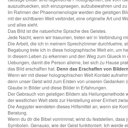
auszudruecken, sich einzupraegen, aufzubewahren und zu
Im Rahmen der Phaenomenologie werden die geistigen Bilder
mit der sichtbaren Welt verbindet, eine originelle Art und 
und alles sieht.
Das Bild ist die natuerliche Sprache des Geistes.
Jede Nacht, wenn wir traeumen, treten wir in Verbindung m
Die Arbeit, die ich in meinem Sprechzimmer durchfuehre, st
Begabung trete ich in diese holographische Welt ein, um 
in diesem Leben zu erkennen und den Weg zum Glueck in die
Uebungen, damit die Person alleine, bei sich zu Hause prakt
das Bild erschaffen hat.
Denn das Erschaffen von Bildern 
Wenn wir mit dieser holographischen Welt Kontakt aufnehme
denn unser Geist wird zum Ersten von unseren Gedanken (
Glaube in Bilder und diese Bilder in Erfahrungen.
Der Gebrauch von geistigen Bildern als Heilungsmethode 
der westlichen Welt stets zur Herstellung einer Einheit zwi
Die Aegypter wendeten dieses Hilfsmittel an, wenn sie Kon
Beratung.
Wenn du dir die Bibel vornimmst, wirst du feststellen, dass 
Symbolen. Genauso, wie der Geist funktioniert. Ich werde ei