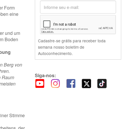
er Form
eben eine
per und um
dem Boden
Cadastre-se grátis para receber toda
semana nosso boletim de
ebung
Autoconhecimento.
en Berg von
hren.
Siga-nos:
en Raum
 meisten
einer Stimme
beitens, der