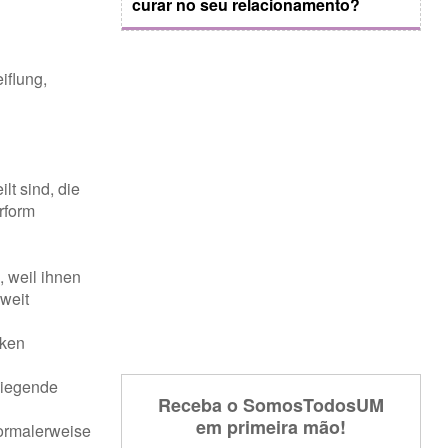
curar no seu relacionamento?
iflung,
lt sind, die
rform
, weil ihnen
weit
iken
rliegende
Receba o SomosTodosUM
em primeira mão!
ormalerweise