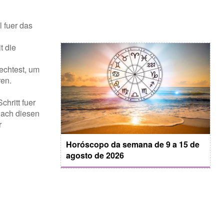
 fuer das
t die
oechtest, um
ren.
hritt fuer
nach diesen
r
Horóscopo da semana de 9 a 15 de
agosto de 2026