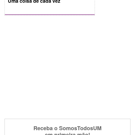
Uma coisa de cada vez
Receba o SomosTodosUM
em primeira mão!