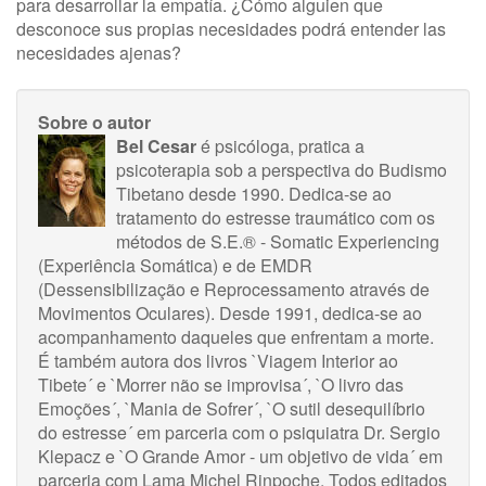
para desarrollar la empatía. ¿Cómo alguien que
desconoce sus propias necesidades podrá entender las
necesidades ajenas?
Sobre o autor
Bel Cesar
é psicóloga, pratica a
psicoterapia sob a perspectiva do Budismo
Tibetano desde 1990. Dedica-se ao
tratamento do estresse traumático com os
métodos de S.E.® - Somatic Experiencing
(Experiência Somática) e de EMDR
(Dessensibilização e Reprocessamento através de
Movimentos Oculares). Desde 1991, dedica-se ao
acompanhamento daqueles que enfrentam a morte.
É também autora dos livros `Viagem Interior ao
Tibete´ e `Morrer não se improvisa´, `O livro das
Emoções´, `Mania de Sofrer´, `O sutil desequilíbrio
do estresse´ em parceria com o psiquiatra Dr. Sergio
Klepacz e `O Grande Amor - um objetivo de vida´ em
parceria com Lama Michel Rinpoche. Todos editados