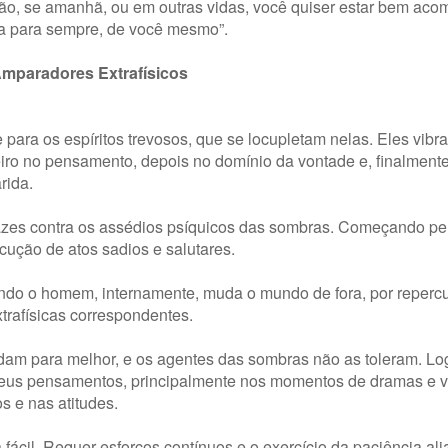
ão, se amanhã, ou em outras vidas, você quiser estar bem ac
a para sempre, de você mesmo”.
mparadores Extrafísicos
para os espíritos trevosos, que se locupletam nelas. Eles vib
iro no pensamento, depois no domínio da vontade e, finalmente
rida.
cazes contra os assédios psíquicos das sombras. Começando pe
ução de atos sadios e salutares.
do o homem, internamente, muda o mundo de fora, por repercu
rafísicas correspondentes.
am para melhor, e os agentes das sombras não as toleram. Lo
seus pensamentos, principalmente nos momentos de dramas e vi
s e nas atitudes.
a fácil. Requer esforços contínuos e o exercício da paciência al