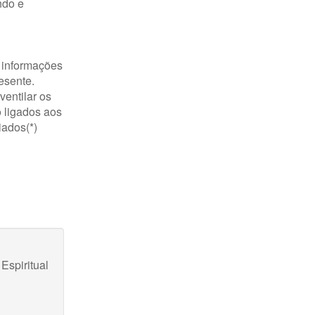
ndo e
s informações
esente.
entilar os
o ligados aos
iados(*)
Espiritual