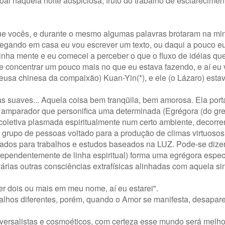
al naquela noite auspiciosa, fruto do trabalho de esclarecimen
 que vocês, e durante o mesmo algumas palavras brotaram na mi
hegando em casa eu vou escrever um texto, ou daqui a pouco eu 
inha mente e eu comecei a perceber o que o fluxo de idéias qu
e concentrar um pouco mais no que eu estava fazendo, e aí eu 
eusa chinesa da compaixão) Kuan-Yin(*), e ele (o Lázaro) esta
s suaves... Aquela coisa bem tranqüila, bem amorosa. Ela por
 amparador que personifica uma determinada (Egrégora (do gr
ra coletiva plasmada espiritualmente num certo ambiente, decorre
grupo de pessoas voltado para a produção de climas virtuoso
ltados para trabalhos e estudos baseados na LUZ. Pode-se dize
dependentemente de linha espiritual) forma uma egrégora espec
árias outras consciências extrafísicas alinhadas com aquela si
r dois ou mais em meu nome, aí eu estarei".
alhos diferentes, porém, quando o Amor se manifesta, desapar
ersalistas e cosmoéticos, com certeza esse mundo será melhor