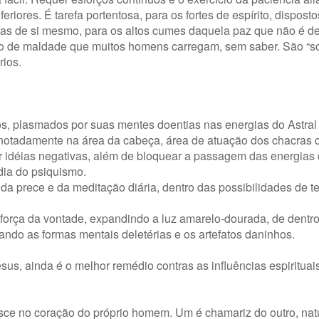
riores. É tarefa portentosa, para os fortes de espírito, dispost
icas de si mesmo, para os altos cumes daquela paz que não é 
to de maldade que muitos homens carregam, sem saber. São “
rios.
ios, plasmados por suas mentes doentias nas energias do Astral i
 notadamente na área da cabeça, área de atuação dos chacras c
ir idéias negativas, além de bloquear a passagem das energias
ia do psiquismo.
o da prece e da meditação diária, dentro das possibilidades de 
 força da vontade, expandindo a luz amarelo-dourada, de dentro
ando as formas mentais deletérias e os artefatos daninhos.
esus, ainda é o melhor remédio contras as influências espirituai
asce no coração do próprio homem. Um é chamariz do outro, nat