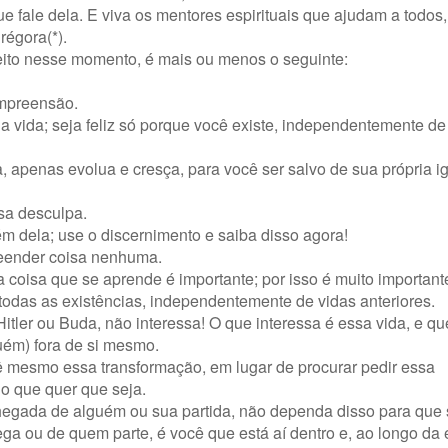
e fale dela. E viva os mentores espirituais que ajudam a todos,
régora(*).
reito nesse momento, é mais ou menos o seguinte:
ompreensão.
 vida; seja feliz só porque você existe, independentemente de
 apenas evolua e cresça, para você ser salvo de sua própria i
sa desculpa.
m dela; use o discernimento e saiba disso agora!
eender coisa nenhuma.
coisa que se aprende é importante; por isso é muito importante
 todas as existências, independentemente de vidas anteriores.
 Hitler ou Buda, não interessa! O que interessa é essa vida, e q
uém) fora de si mesmo.
ê mesmo essa transformação, em lugar de procurar pedir essa
o que quer que seja.
 chegada de alguém ou sua partida, não dependa disso para que
 ou de quem parte, é você que está aí dentro e, ao longo da 