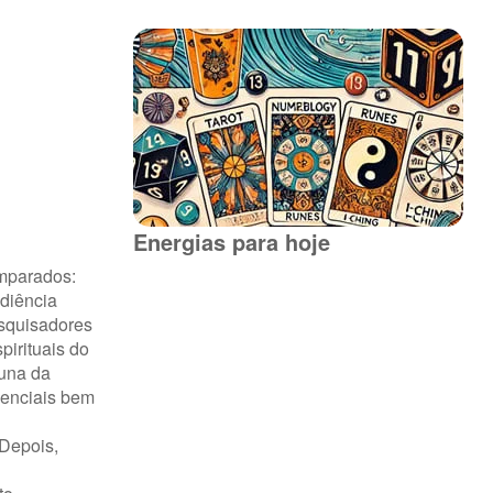
Energias para hoje
omparados:
udiência
esquisadores
pirituais do
luna da
ienciais bem
 Depois,