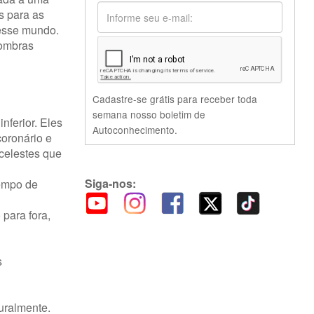
os para as
desse mundo.
sombras
Cadastre-se grátis para receber toda
semana nosso boletim de
nferior. Eles
Autoconhecimento.
oronário e
 celestes que
Siga-nos:
tempo de
 para fora,
s
uralmente.