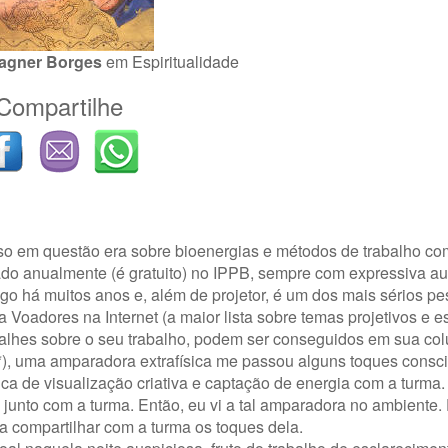
agner Borges
em
Espiritualidade
Compartilhe
so em questão era sobre bioenergias e métodos de trabalho c
ado anualmente (é gratuito) no IPPB, sempre com expressiva a
go há muitos anos e, além de projetor, é um dos mais sérios p
a Voadores na Internet (a maior lista sobre temas projetivos e es
alhes sobre o seu trabalho, podem ser conseguidos em sua co
*), uma amparadora extrafísica me passou alguns toques consc
ca de visualização criativa e captação de energia com a turma.
junto com a turma. Então, eu vi a tal amparadora no ambiente.
a compartilhar com a turma os toques dela.