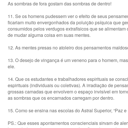
As sombras de fora gostam das sombras de dentro!
11. Se os homens pudessem ver o efeito de seus pensamen
ficariam muito envergonhados da poluição psíquica que ge
consumidos pelos verdugos extrafísicos que se alimentam d
de mudar alguma coisa em suas mentes.
12. As mentes presas no atoleiro dos pensamentos maldoso
13. O desejo de vingança é um veneno para o homem, mas
ele.
14. Que os estudantes e trabalhadores espirituais se cons
espirituais (individuais ou coletivas). A irradiação de pens
grossas camadas que envolvem o espaço invisível em torn
as sombras que os encarnados carregam por dentro.
15. Como se ensina nas escolas do Astral Superior, “Paz 
PS.: Que esses apontamentos conscienciais sirvam de alert