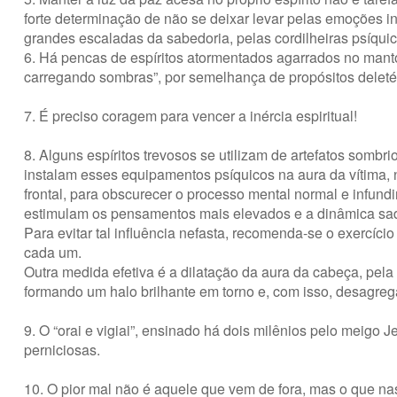
forte determinação de não se deixar levar pelas emoções infe
grandes escaladas da sabedoria, pelas cordilheiras psíqu
6. Há pencas de espíritos atormentados agarrados no man
carregando sombras”, por semelhança de propósitos deleté
7. É preciso coragem para vencer a inércia espiritual!
8. Alguns espíritos trevosos se utilizam de artefatos sombr
instalam esses equipamentos psíquicos na aura da vítima,
frontal, para obscurecer o processo mental normal e infund
estimulam os pensamentos mais elevados e a dinâmica sad
Para evitar tal influência nefasta, recomenda-se o exercíci
cada um.
Outra medida efetiva é a dilatação da aura da cabeça, pela
formando um halo brilhante em torno e, com isso, desagreg
9. O “orai e vigiai”, ensinado há dois milênios pelo meigo J
perniciosas.
10. O pior mal não é aquele que vem de fora, mas o que n