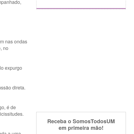
ompanhado,
ram nas ondas
, no
lo expurgo
ssão direta.
go, é de
cissitudes.
Receba o SomosTodosUM
em primeira mão!
iada a uma