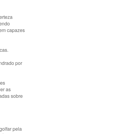
erteza
sendo
ssem capazes
cas.
ndrado por
des
ver as
nadas sobre
olfar pela