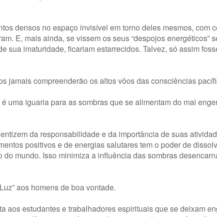
tos densos no espaço invisível em torno deles mesmos, com c
ram. E, mais ainda, se vissem os seus “despojos energéticos” 
e sua imaturidade, ficariam estarrecidos. Talvez, só assim fo
s jamais compreenderão os altos vôos das consciências pacífi
 é uma iguaria para as sombras que se alimentam do mal enge
cientizem da responsabilidade e da importância de suas ativida
amentos positivos e de energias salutares tem o poder de dissol
o do mundo. Isso minimiza a influência das sombras desencar
e Luz” aos homens de boa vontade.
a aos estudantes e trabalhadores espirituais que se deixam eng