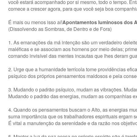
você estará acompanhado por si mesmo, todo o tempo. Ent
comece a crescer agora, para que você seja boa companhi
É mais ou menos isso aí!
Apontamentos luminosos dos A
(Dissolvendo as Sombras, de Dentro e de Fora)
1. As emanações da má intenção são um verdadeiro deleite 
maléficas e se associam aos homens por meio delas; prime
comando invisível das mentes incautas que lhes deram gua
2. Urge que a humanidade terrícola tome providências efi
psíquico dos próprios pensamentos maldosos e pela consec
3. Mudando o padrão psíquico, mudam as vibrações. Mudan
Mudando o padrão das energias, mudam as companhias ext
4. Quando os pensamentos buscam o Alto, as energias mud
suma importância que os trabalhadores espirituais ergam 
É vital a manutenção da serenidade e da razão nos objetivo
5. Manter a luz da paz acesa no próprio espírito não é taref