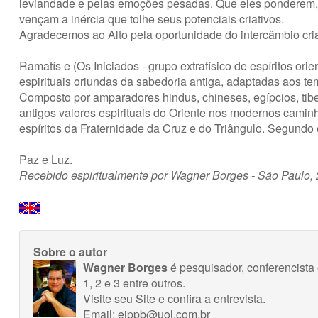
leviandade e pelas emoções pesadas. Que eles ponderem, 
vençam a inércia que tolhe seus potenciais criativos.
Agradecemos ao Alto pela oportunidade do intercâmbio cria
Ramatís e (Os Iniciados - grupo extrafísico de espíritos or
espirituais oriundas da sabedoria antiga, adaptadas aos t
Composto por amparadores hindus, chineses, egípcios, tibe
antigos valores espirituais do Oriente nos modernos caminh
espíritos da Fraternidade da Cruz e do Triângulo. Segundo 
Paz e Luz.
Recebido espiritualmente por Wagner Borges - São Paulo,
Sobre o autor
Wagner Borges
é pesquisador, conferencista e
1, 2 e 3 entre outros.
Visite seu Site
e
confira a entrevista
.
Email:
eippb@uol.com.br