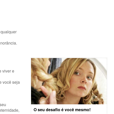
 qualquer
gnorância.
 viver e
ue você seja
 seu
O seu desafio é você mesmo!
eternidade,