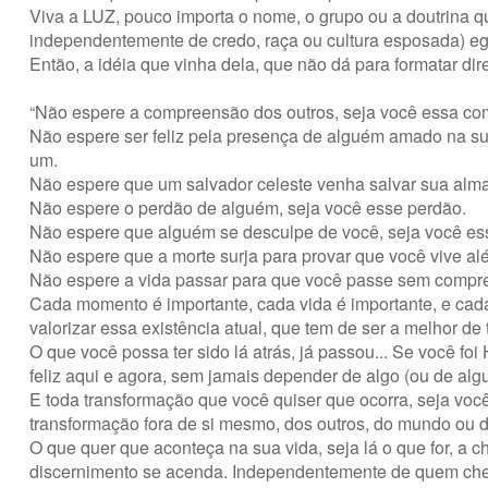
Viva a LUZ, pouco importa o nome, o grupo ou a doutrina qu
independentemente de credo, raça ou cultura esposada) eg
Então, a idéia que vinha dela, que não dá para formatar di
“Não espere a compreensão dos outros, seja você essa c
Não espere ser feliz pela presença de alguém amado na sua
um.
Não espere que um salvador celeste venha salvar sua alma,
Não espere o perdão de alguém, seja você esse perdão.
Não espere que alguém se desculpe de você, seja você es
Não espere que a morte surja para provar que você vive alé
Não espere a vida passar para que você passe sem compr
Cada momento é importante, cada vida é importante, e cada 
valorizar essa existência atual, que tem de ser a melhor de
O que você possa ter sido lá atrás, já passou... Se você foi
feliz aqui e agora, sem jamais depender de algo (ou de alg
E toda transformação que você quiser que ocorra, seja voc
transformação fora de si mesmo, dos outros, do mundo ou d
O que quer que aconteça na sua vida, seja lá o que for, a
discernimento se acenda. Independentemente de quem chega