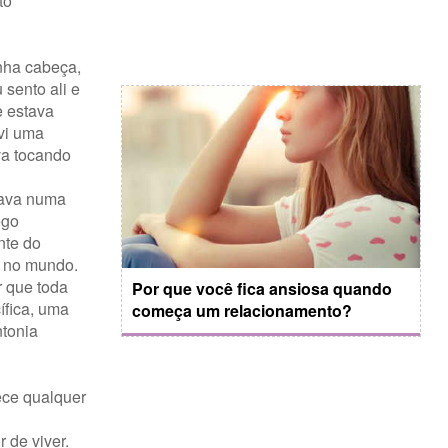
to
nha cabeça,
sento ali e
e estava
vi uma
va tocando
tava numa
ego
nte do
s no mundo.
r que toda
Por que você fica ansiosa quando
ífica, uma
começa um relacionamento?
ntonia
ece qualquer
 de viver.