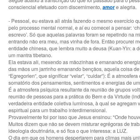
Segue abaixo a transcrição do que foi passado para o pesso
consciencial efetuado com discernimento,
amor
e alegria.
- Pessoal, eu estava ali atrás fazendo o mesmo exercício
pelo processo mental normal, e aí eu comecei a pensar: ‘c
escrevo’. Só que aquelas palavras foram se repetindo na m
entrando não era meu, mas vinha de fora. Então procurei m
entidade chinesa, que lembra muito a deusa (Kuan-Yin: a d
um mantra tibetano.
Ela estava ali, mexendo as mãozinhas e emanando energia
das mãos um jarrinho emanando bençãos, aquela coisa de
“Egregorien”, que significar “velar”, “cuidar”): É a atmosfe
somatório dos pensamentos, sentimentos e energias de um 
É a atmosfera psíquica resultante da reunião de grupos vo
reunião de pessoas para a prática do Bem e da Virtude (in
verdadeira entidade coletiva luminosa, à qual se agregam v
espiritual para um trabalho interdimensional.
Provavelmente foi por isso que Jesus ensinou: "Onde houve
Muitos dizem que não se devem misturar egrégoras de trab
ideologia doutrinária, e só fica o que interessa: a LUZ.
O dia em que os homens despertarem para climas mais univ