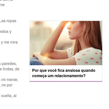
 me
 Las ropas
estos y
o y me mira
s paredes,
s lindas, de
Por que você fica ansiosa quando
começa um relacionamento?
a mi mente.
, no por
vuelta, al