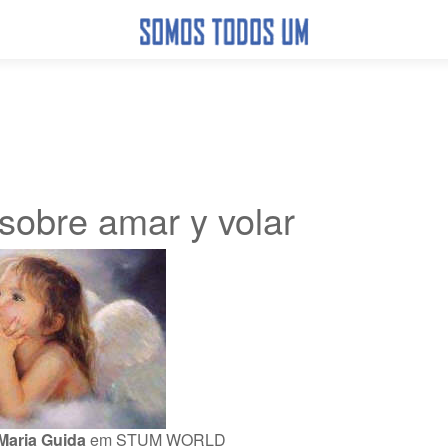
sobre amar y volar
Maria Guida
em
STUM WORLD