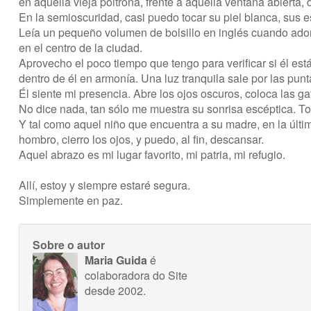
en aquella vieja poltrona, frente a aquella ventana abierta,
En la semioscuridad, casi puedo tocar su piel blanca, sus 
Leía un pequeño volumen de bolsillo en inglés cuando ado
en el centro de la ciudad.
Aprovecho el poco tiempo que tengo para verificar si él está
dentro de él en armonía. Una luz tranquila sale por las pu
Él siente mi presencia. Abre los ojos oscuros, coloca las ga
No dice nada, tan sólo me muestra su sonrisa escéptica. T
Y tal como aquel niño que encuentra a su madre, en la últi
hombro, cierro los ojos, y puedo, al fin, descansar.
Aquel abrazo es mi lugar favorito, mi patria, mi refugio.
Allí, estoy y siempre estaré segura.
Simplemente en paz.
Sobre o autor
Maria Guida
é
colaboradora do Site
desde 2002.