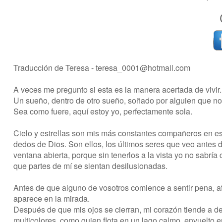
Traducción de Teresa -
teresa_0001@hotmail.com
A veces me pregunto si esta es la manera acertada de vivir.
Un sueño, dentro de otro sueño, soñado por alguien que n
Sea como fuere, aquí estoy yo, perfectamente sola.
Cielo y estrellas son mis más constantes compañeros en est
dedos de Dios. Son ellos, los últimos seres que veo antes
ventana abierta, porque sin tenerlos a la vista yo no sabría
que partes de mí se sientan desilusionadas.
Antes de que alguno de vosotros comience a sentir pena, afir
aparece en la mirada.
Después de que mis ojos se cierran, mi corazón tiende a d
multicolores, como quien flota en un lago calmo, envuelto e