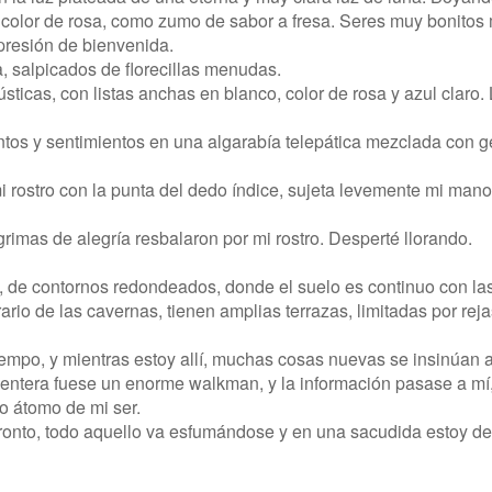
s color de rosa, como zumo de sabor a fresa. Seres muy bonitos
presión de bienvenida.
 salpicados de florecillas menudas.
ústicas, con listas anchas en blanco, color de rosa y azul claro.
s y sentimientos en una algarabía telepática mezclada con g
 rostro con la punta del dedo índice, sujeta levemente mi man
rimas de alegría resbalaron por mi rostro. Desperté llorando.
 de contornos redondeados, donde el suelo es continuo con la
rio de las cavernas, tienen amplias terrazas, limitadas por reja
empo, y mientras estoy allí, muchas cosas nuevas se insinúan 
a entera fuese un enorme walkman, y la información pasase a mí
 o átomo de mi ser.
ronto, todo aquello va esfumándose y en una sacudida estoy de 