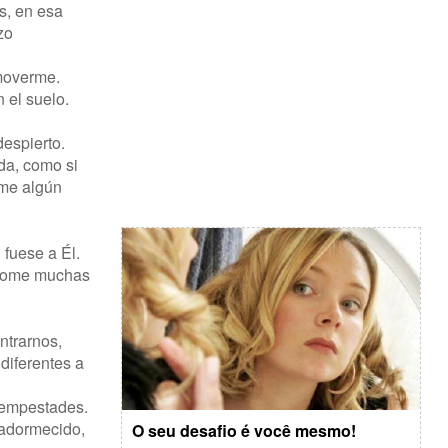
s, en esa
zo
 moverme.
 el suelo.
espierto.
ida, como si
rme algún
 fuese a Él.
ándome muchas
ntrarnos,
diferentes a
 tempestades.
 adormecido,
O seu desafio é você mesmo!