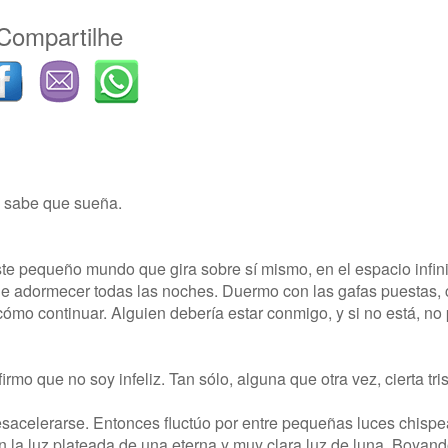
Compartilhe
o sabe que sueña.
e pequeño mundo que gira sobre sí mismo, en el espacio infinit
 de adormecer todas las noches. Duermo con las gafas puestas, 
 cómo continuar. Alguien debería estar conmigo, y si no está, no
mo que no soy infeliz. Tan sólo, alguna que otra vez, cierta tr
esacelerarse. Entonces fluctúo por entre pequeñas luces chispe
n la luz plateada de una eterna y muy clara luz de luna. Boyando