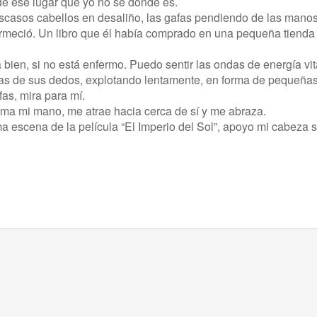
 de ese lugar que yo no sé dónde es.
escasos cabellos en desaliño, las gafas pendiendo de las manos
rmeció. Un libro que él había comprado en una pequeña tienda
 bien, si no está enfermo. Puedo sentir las ondas de energía vit
ntas de sus dedos, explotando lentamente, en forma de pequeñas 
fas, mira para mí.
oma mi mano, me atrae hacia cerca de sí y me abraza.
ma escena de la película “El Imperio del Sol”, apoyo mi cabeza 