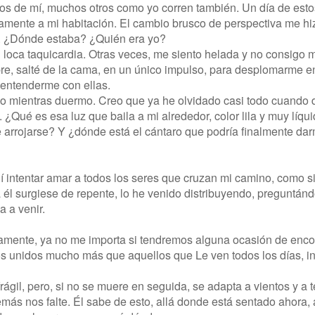
 pos de mí, muchos otros como yo corren también. Un día de esto
ctamente a mi habitación. El cambio brusco de perspectiva me hi
. ¿Dónde estaba? ¿Quién era yo?
 loca taquicardia. Otras veces, me siento helada y no consigo
mbre, salté de la cama, en un único impulso, para desplomarme en
 entenderme con ellas.
 mientras duermo. Creo que ya he olvidado casi todo cuando d
¿Qué es esa luz que baila a mi alrededor, color lila y muy líqu
 arrojarse? Y ¿dónde está el cántaro que podría finalmente da
 intentar amar a todos los seres que cruzan mi camino, como si
ía él surgiese de repente, lo he venido distribuyendo, pregunt
a a venir.
mente, ya no me importa si tendremos alguna ocasión de enco
s unidos mucho más que aquellos que Le ven todos los días, in
rágil, pero, si no se muere en seguida, se adapta a vientos y a
más nos falte. Él sabe de esto, allá donde está sentado ahora,