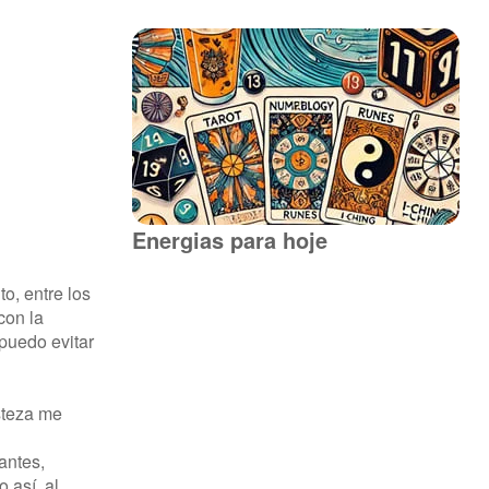
Energias para hoje
o, entre los
con la
 puedo evitar
isteza me
antes,
 así, al