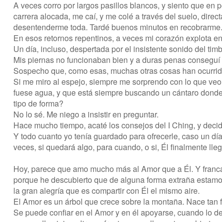
A veces corro por largos pasillos blancos, y siento que en
carrera alocada, me caí, y me colé a través del suelo, dire
desentenderme toda. Tardé buenos minutos en recobrarme
En esos retornos repentinos, a veces mi corazón explota en
Un día, incluso, despertada por el insistente sonido del ti
Mis piernas no funcionaban bien y a duras penas conseguí
Sospecho que, como esas, muchas otras cosas han ocurrido
Si me miro al espejo, siempre me sorprendo con lo que veo. 
fuese agua, y que está siempre buscando un cántaro donde
tipo de forma?
No lo sé. Me niego a insistir en preguntar.
Hace mucho tiempo, acaté los consejos del I Ching, y decidí
Y todo cuanto yo tenía guardado para ofrecerle, caso un d
veces, si quedará algo, para cuando, o si, Él finalmente lleg
Hoy, parece que amo mucho más al Amor que a Él. Y franca
porque he descubierto que de alguna forma extraña estamo
la gran alegría que es compartir con Él el mismo aire.
El Amor es un árbol que crece sobre la montaña. Nace tan f
Se puede confiar en el Amor y en él apoyarse, cuando lo de