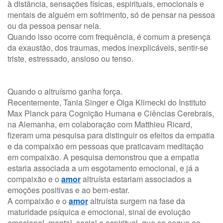
à distância, sensações físicas, espirituais, emocionais e
mentais de alguém em sofrimento, só de pensar na pessoa
ou da pessoa pensar nela.
Quando isso ocorre com frequência, é comum a presença
da exaustão, dos traumas, medos inexplicáveis, sentir-se
triste, estressado, ansioso ou tenso.
Quando o altruísmo ganha força.
Recentemente, Tania Singer e Olga Klimecki do Instituto
Max Planck para Cognição Humana e Ciências Cerebrais,
na Alemanha, em colaboração com Matthieu Ricard,
fizeram uma pesquisa para distinguir os efeitos da empatia
e da compaixão em pessoas que praticavam meditação
em compaixão. A pesquisa demonstrou que a empatia
estaria associada a um esgotamento emocional, e já a
compaixão e o
amor
altruísta estariam associados a
emoções positivas e ao bem-estar.
A compaixão e o
amor
altruísta surgem na fase da
maturidade psíquica e emocional, sinal de evolução
emocional, mental, social e espiritual, que se segue ao