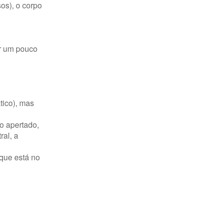
os), o corpo
er um pouco
tico), mas
o apertado,
ral, a
 que está no