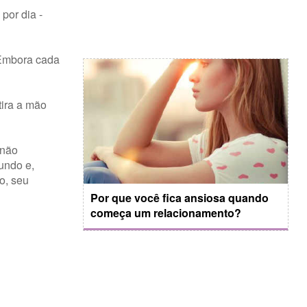
por dia -
 Embora cada
ira a mão
 não
fundo e,
o, seu
Por que você fica ansiosa quando
começa um relacionamento?