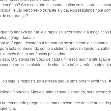
memórias? Se o caminho foi usado muitas vezes para te salva
ncipal, e vai percorrê-lo durante a vida. Nós reagimos hoje co
co de segurança?
nquanto andava na rua, e o rapaz saiu correndo e a moça ficou
alisou (vago dorsal).
por ter fugido, deixando a namorada sozinha com o assaltante. 
gora está conhecendo como o sistema nervoso funciona, sabe
a, através das experiências passadas.
 isso. O Sistema Nervoso de cada um "escaneou" a situação e
aseada em suas histórias de vida. Não há covardia na biologi
, ou seja, a resposta ao estresse segue uma ordem evolutiva:
A
diálogo /conexão. Mas a qualquer sinal de perigo, será acionad
oi neuroceptado perigo, o sistema nervoso (ele decide antes d
equência.