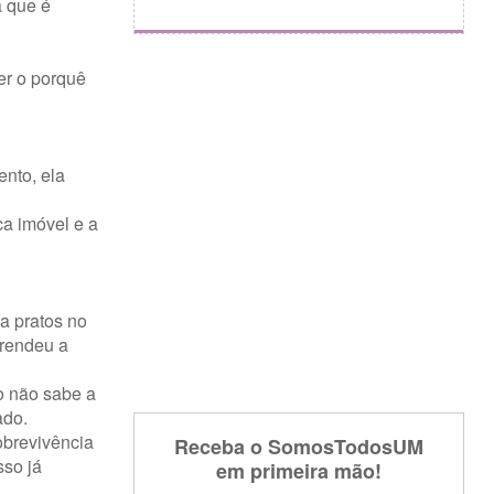
a que é
er o porquê
nto, ela
ca imóvel e a
a pratos no
prendeu a
o não sabe a
ado.
obrevivência
Receba o SomosTodosUM
sso já
em primeira mão!