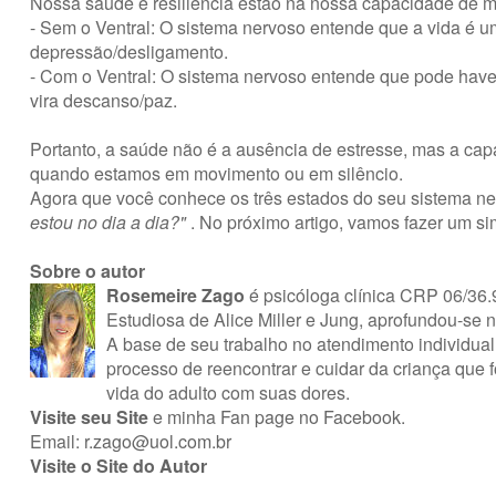
Nossa saúde e resiliência estão na nossa capacidade de m
- Sem o Ventral: O sistema nervoso entende que a vida é u
depressão/desligamento.
- Com o Ventral: O sistema nervoso entende que pode haver
vira descanso/paz.
Portanto, a saúde não é a ausência de estresse, mas a ca
quando estamos em movimento ou em silêncio.
Agora que você conhece os três estados do seu sistema ne
estou no dia a dia?"
. No próximo artigo, vamos fazer um sim
Sobre o autor
Rosemeire Zago
é psicóloga clínica CRP 06/36
Estudiosa de Alice Miller e Jung, aprofundou-se n
A base de seu trabalho no atendimento individual
processo de reencontrar e cuidar da criança que f
vida do adulto com suas dores.
Visite seu Site
e minha
Fan page no Facebook
.
Email:
r.zago@uol.com.br
Visite o Site do Autor