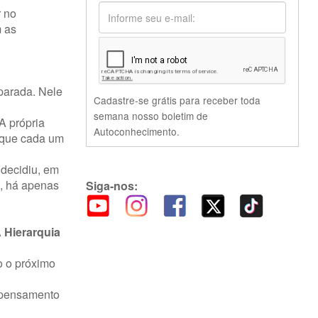
r no
m as
 parada. Nele
Cadastre-se grátis para receber toda
semana nosso boletim de
A própria
Autoconhecimento.
 que cada um
 decidiu, em
a, há apenas
Siga-nos:
 Hierarquia
o o próximo
o pensamento