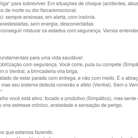
liga" para sobreviver. Em situações de choque (acidentes, abus
co de morte ou dor física/emocional.
): sempre ansiosas, em alerta, com insônia.
 anestesiadas, sem energia, desconectadas.
m conseguir misturar os estados com segurança. Vamos entend
 fundamentais para uma vida saudável:
a mobilização com segurança. Você corre, pula ou compete (Simpá
 o Ventral, a brincadeira vira briga.
 estado de estar parado com entrega, e não com medo. É o abraç
mas seu sistema detecta conexão e afeto (Ventral). Sem o Vent
"
balho você está ativo, focado e produtivo (Simpático), mas sente
o vira estresse crônico, ansiedade e sensação de perigo.
 no que estamos fazendo.