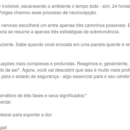
visível, escaneando o ambiente o tempo todo - sim, 24 horas 
. Porges chamou esse processo de neurocepção.
 nervoso escolherá um entre apenas três caminhos possíveis.
cia se resume a apenas três estratégias de sobrevivência.
sciente. Sabe quando você encosta em uma panela quente e ret
ações mais complexas e profundas. Reagimos e, geralmente,
o de ser". Agora, você vai descobrir que isso é muito mais pro
 para o estado de segurança - algo essencial para o seu cérebr
máforo de três fases e seus significados:"
ectar.
esiar para suportar a dor.
gal.