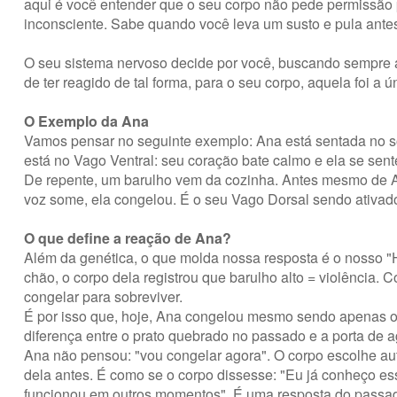
aqui é você entender que o seu corpo não pede permissão 
inconsciente. Sabe quando você leva um susto e pula ant
O seu sistema nervoso decide por você, buscando sempre a
de ter reagido de tal forma, para o seu corpo, aquela foi a 
O Exemplo da Ana
Vamos pensar no seguinte exemplo: Ana está sentada no 
está no Vago Ventral: seu coração bate calmo e ela se sen
De repente, um barulho vem da cozinha. Antes mesmo de Ana
voz some, ela congelou. É o seu Vago Dorsal sendo ativad
O que define a reação de Ana?
Além da genética, o que molda nossa resposta é o nosso "
chão, o corpo dela registrou que barulho alto = violência. 
congelar para sobreviver.
É por isso que, hoje, Ana congelou mesmo sendo apenas o 
diferença entre o prato quebrado no passado e a porta de 
Ana não pensou: "vou congelar agora". O corpo escolhe au
dela antes. É como se o corpo dissesse: "Eu já conheço ess
funcionou em outros momentos". É uma resposta do passado