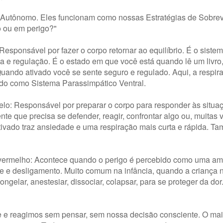
o Autônomo. Eles funcionam como nossas Estratégias de Sobrev
o ou em perigo?"
esponsável por fazer o corpo retornar ao equilíbrio. É o siste
ma e regulação. É o estado em que você está quando lê um livro,
uando ativado você se sente seguro e regulado. Aqui, a respir
do como Sistema Parassimpático Ventral.
relo: Responsável por preparar o corpo para responder às situa
nte que precisa se defender, reagir, confrontar algo ou, muitas 
ivado traz ansiedade e uma respiração mais curta e rápida. T
- vermelho: Acontece quando o perigo é percebido como uma am
ue e desligamento. Muito comum na infância, quando a criança 
congelar, anestesiar, dissociar, colapsar, para se proteger da d
 e reagimos sem pensar, sem nossa decisão consciente. O mai