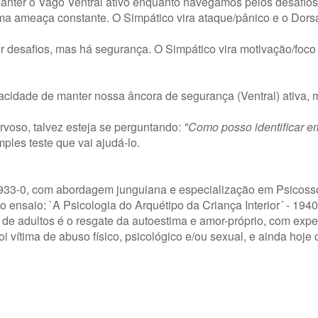
anter o Vago Ventral ativo enquanto navegamos pelos desafios
ma ameaça constante. O Simpático vira ataque/pânico e o Dorsa
 desafios, mas há segurança. O Simpático vira motivação/foco
pacidade de manter nossa âncora de segurança (Ventral) ativa,
rvoso, talvez esteja se perguntando:
"Como posso identificar e
ples teste que vai ajudá-lo.
.933-0, com abordagem junguiana e especialização em Psicoss
o ensaio: `A Psicologia do Arquétipo da Criança Interior´ - 1940
 de adultos é o resgate da autoestima e amor-próprio, com expe
oi vítima de abuso físico, psicológico e/ou sexual, e ainda hoje