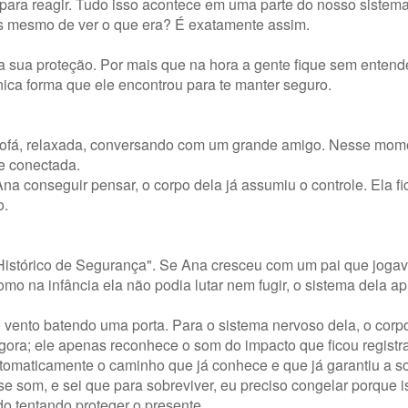
para reagir. Tudo isso acontece em uma parte do nosso sistem
es mesmo de ver o que era? É exatamente assim.
 sua proteção. Por mais que na hora a gente fique sem entend
única forma que ele encontrou para te manter seguro.
sofá, relaxada, conversando com um grande amigo. Nesse mome
te conectada.
 conseguir pensar, o corpo dela já assumiu o controle. Ela fi
o.
Histórico de Segurança". Se Ana cresceu com um pai que jogav
Como na infância ela não podia lutar nem fugir, o sistema dela a
vento batendo uma porta. Para o sistema nervoso dela, o corp
agora; ele apenas reconhece o som do impacto que ficou registr
tomaticamente o caminho que já conhece e que já garantiu a s
e som, e sei que para sobreviver, eu preciso congelar porque i
 tentando proteger o presente.