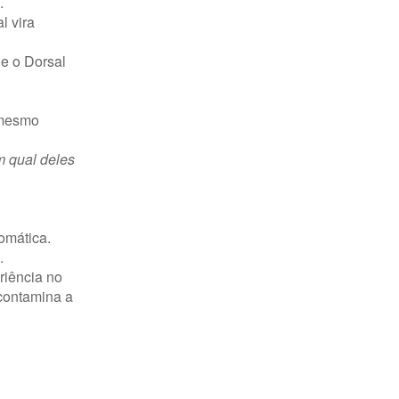
.
l vira
 e o Dorsal
 mesmo
m qual deles
omática.
.
riência no
 contamina a