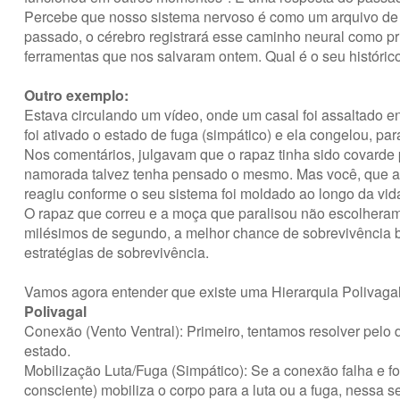
Percebe que nosso sistema nervoso é como um arquivo de 
passado, o cérebro registrará esse caminho neural como pri
ferramentas que nos salvaram ontem. Qual é o seu históri
Outro exemplo:
Estava circulando um vídeo, onde um casal foi assaltado e
foi ativado o estado de fuga (simpático) e ela congelou, par
Nos comentários, julgavam que o rapaz tinha sido covarde 
namorada talvez tenha pensado o mesmo. Mas você, que a
reagiu conforme o seu sistema foi moldado ao longo da vid
O rapaz que correu e a moça que paralisou não escolheram
milésimos de segundo, a melhor chance de sobrevivência b
estratégias de sobrevivência.
Vamos agora entender que existe uma Hierarquia Polivagal
Polivagal
Conexão (Vento Ventral): Primeiro, tentamos resolver pelo 
estado.
Mobilização Luta/Fuga (Simpático): Se a conexão falha e f
consciente) mobiliza o corpo para a luta ou a fuga, nessa s