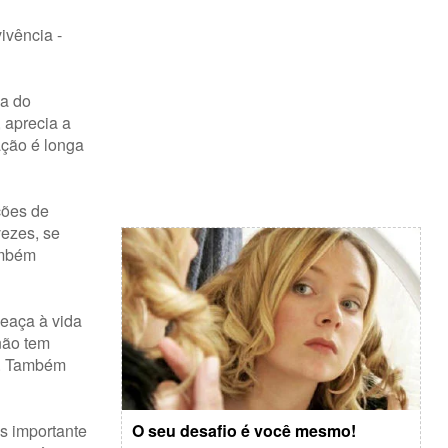
ivência -
ma do
 aprecia a
ação é longa
ções de
vezes, se
ambém
eaça à vida
não tem
or. Também
s importante
O seu desafio é você mesmo!