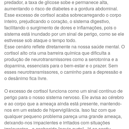
predador, a taxa de glicose sobe e permanece alta,
aumentando o risco de diabetes e a gordura abdominal.
Esse excesso de cortisol acaba sobrecarregando o corpo
inteiro, prejudicando o coração, o sistema digestivo,
facilitando o surgimento de dores e inflamações, pois o
sistema está inundado por um sinal de perigo, como se ele
estivesse sob ataque o tempo todo.
Esse cenário reflete diretamente na nossa saúde mental. O
cortisol alto cria uma barreira química que dificulta a
produção de neurotransmissores como a serotonina e a
dopamina, essenciais para o bem-estar e o prazer. Sem
esses neurotransmissores, o caminho para a depressão e
o desânimo fica livre.
O excesso de cortisol funciona como um sinal contínuo de
perigo para o nosso sistema nervoso. Ele avisa ao cérebro
e ao corpo que a ameaça ainda está presente, mantendo-
nos em um estado de hipervigilância. Isso faz com que
qualquer pequeno problema pareça uma grande ameaça,
deixando-nos impacientes e irritados com situações
irrelevantes - o conhecido "pavio curto". Já se sentiu