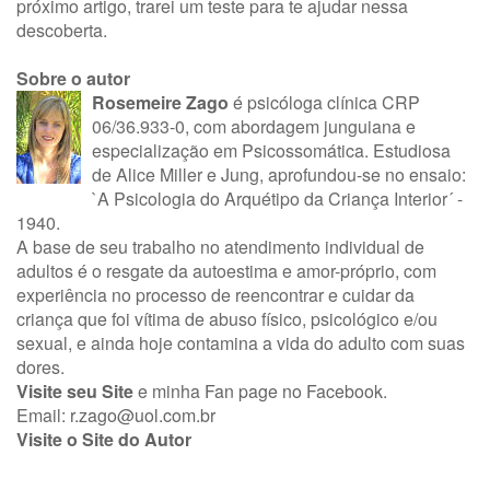
próximo artigo, trarei um teste para te ajudar nessa
descoberta.
Sobre o autor
Rosemeire Zago
é psicóloga clínica CRP
06/36.933-0, com abordagem junguiana e
especialização em Psicossomática. Estudiosa
de Alice Miller e Jung, aprofundou-se no ensaio:
`A Psicologia do Arquétipo da Criança Interior´ -
1940.
A base de seu trabalho no atendimento individual de
adultos é o resgate da autoestima e amor-próprio, com
experiência no processo de reencontrar e cuidar da
criança que foi vítima de abuso físico, psicológico e/ou
sexual, e ainda hoje contamina a vida do adulto com suas
dores.
Visite seu Site
e minha
Fan page no Facebook
.
Email:
r.zago@uol.com.br
Visite o Site do Autor