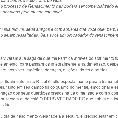
 para bebês de até 1 ano de vida.
so o processo de Renascimento não poderá ser comercializado
oi orientado pelo mundo espiritual
om sua família, seus amigos e com aqueles que você quer bem,
ção sejam ressaltadas. Seja você um propagador do renasciment
os viveram sua saga de queima kármica através do sofrimento fí
anejamento, para passarmos integralmente à 4a dimensão, desp
emos viver tragédias, doenças, aflições, dores e perdas.
spiritualmente. Este Ritual é feito especialmente para a transm
is, tanto em seu campo físico quanto no mental, emocional e esp
libertação dos seus guardiões presos na 3a dimensão e com a c
âmara secreta onde está O DEUS VERDADEIRO que habita em to
 vida.
dia de nascimento (veja tabela a seguir), é preciso estar em 