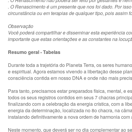
. O Renascimento não poderá ser feito por gestantes e nem
. O Renascimento é um presente que nos foi dado. Por is
circunstância ou em terapias de qualquer tipo, pois assim f
Observação
Você poderá compartilhar e disseminar esta experiência c
importante que estas orientações e as constantes na locu
Resumo geral - Tabelas
Durante toda a trajetória do Planeta Terra, os seres human
e espiritual. Agora estamos vivendo a libertação desse pl
consciência contida em nosso DNA e onde não mais precisar
Para tanto, precisamos estar preparados física, mental, e e
todos os seus registros contidos em seus 7 chacras principa
finalizando com a celebração da energia crística, com a 
energia da determinação, localizada no 8o chacra, na c
instalando definitivamente a nova ordem de harmonia com a
Neste momento, que deverá ser no dia complementar ao seu 