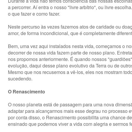
Durante a vida não temos consciência das nossas escolhas
a percorrer. Aí entra o nosso "livre arbítrio", ou livre e
o que fazer e como fazer.
Neste percurso às vezes fazemos atos de caridade ou doa
amor, de forma incondicional, que é completamente diferen
Bem, uma vez aqui instalados nesta vida, começamos o no
decorrer de nossa vida fazem parte de nosso plano. Entre
nos propomos anteriormente. É quando nossos "guardiões"
evolução, daqui desse plano evolutivo da Terra ou de out
Mesmo que nos recusemos a vê-los, eles nos mostram todo 
sucedendo.
O Renascimento
O nosso planeta está de passagem para uma nova dimensão,
adaptar para alcançarmos mais esse degrau no processo e
por conta disso, o Renascimento possibilita uma chance d
ensinado que podemos viver a vida com alegria e sermos fe