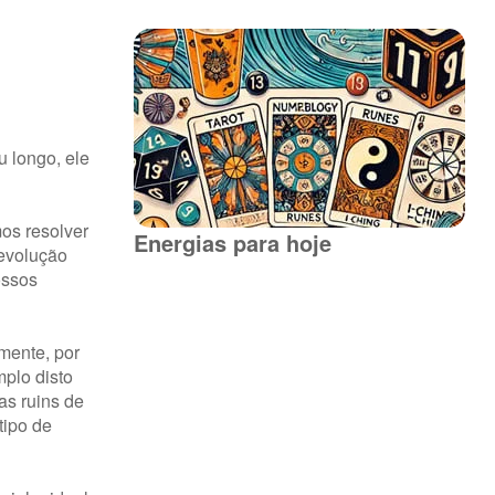
u longo, ele
os resolver
Energias para hoje
 evolução
ossos
mente, por
plo disto
as ruins de
tipo de