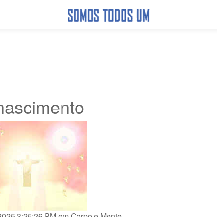
nascimento
/2025 3:25:26 PM em
Corpo e Mente