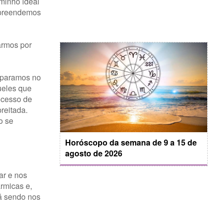
minho ideal
ompreendemos
armos por
eparamos no
ueles que
ocesso de
reitada.
o se
Horóscopo da semana de 9 a 15 de
agosto de 2026
ar e nos
rmicas e,
tá sendo nos