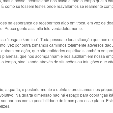
, mas o nosso inconsciente nos avisa a todo o tempo qual o ca
scolha. É como se fossem testes onde reavaliamos se realmente c
ções na esperança de recebermos algo em troca, em vez de do
te. Pouca gente assimila isto verdadeiramente.
sso "resgate kármico". Toda pessoa e toda situação que nos d
tanto, vez por outra tomamos caminhos totalmente adversos daq
 entram em ação, que são entidades espirituais também em pr
ros planetas, que nos acompanham e nos auxiliam em nossa emp
o tempo, sinalizando através de situações ou intuições que vã
 a quarta, e posteriormente a quinta e precisamos nos prepar
volutivo. Na quarta dimensão não há espaço para cobranças ká
e sonharmos com a possibilidade de irmos para esse plano. Es
lizes.