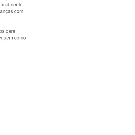
enascimento
rianças com
os para
 seguem como