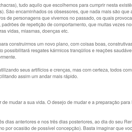
acras), tudo aquilo que escolhemos para cumprir nesta existê
s). São encaminhados os obsessores, que nada mais são que 
tros de personagens que vivemos no passado, os quais provoc
, padrões de repetição de comportamento, que muitas vezes no
as vidas, miasmas, doenças etc.
para construirmos um novo plano, com coisas boas, construtivas
o possibilitará resgates kármicos tranqüilos e reações saudáve
ormente.
tilizando seus artifícios e crenças, mas com certeza, todos c
acilitando assim um andar mais rápido.
ior de mudar a sua vida. O desejo de mudar e a preparação para
s dias anteriores e nos três dias posteriores, ao dia do seu R
timo por ocasião de possível concepção). Basta imaginar que vo