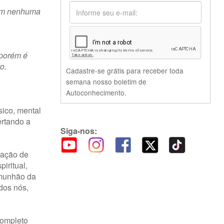
 em nenhuma
 porém é
o.
Cadastre-se grátis para receber toda
semana nosso boletim de
Autoconhecimento.
sico, mental
ertando a
Siga-nos:
utação de
iritual,
omunhão da
dos nós,
completo