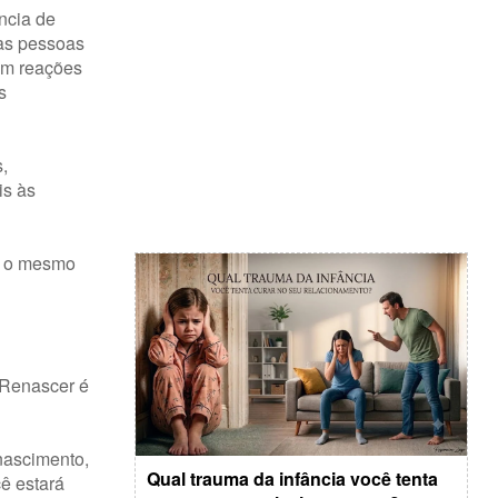
ncia de
as pessoas
am reações
s
,
is às
om o mesmo
 Renascer é
enascimento,
Qual trauma da infância você tenta
cê estará