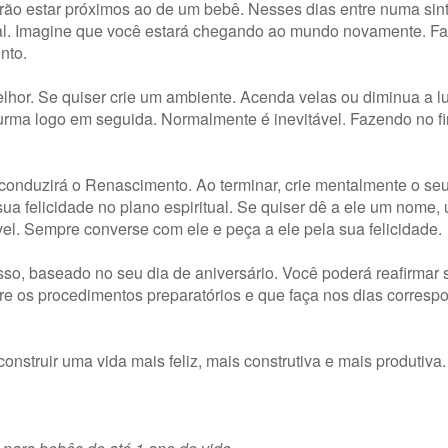
ão estar próximos ao de um bebê. Nesses dias entre numa sin
ural. Imagine que você estará chegando ao mundo novamente. F
nto.
lhor. Se quiser crie um ambiente. Acenda velas ou diminua a lu
durma logo em seguida. Normalmente é inevitável. Fazendo no fi
 conduzirá o Renascimento. Ao terminar, crie mentalmente o se
ua felicidade no plano espiritual. Se quiser dê a ele um nome,
el. Sempre converse com ele e peça a ele pela sua felicidade.
so, baseado no seu dia de aniversário. Você poderá reafirmar 
re os procedimentos preparatórios e que faça nos dias corresp
nstruir uma vida mais feliz, mais construtiva e mais produtiva.