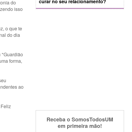
curar no seu relacionamento?
tonia do
azendo isso
z, o que te
nal do dia
u "Guardião
 uma forma,
seu
ondentes ao
 Feliz
Receba o SomosTodosUM
em primeira mão!