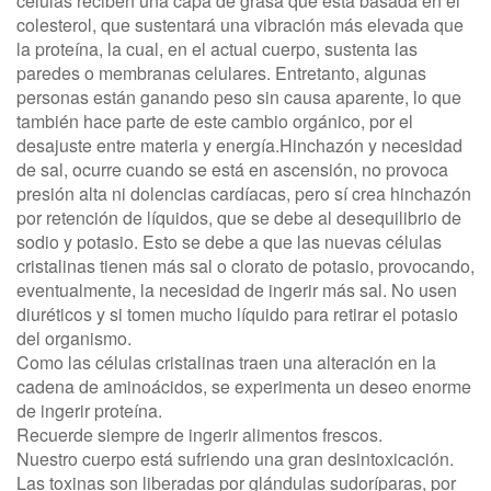
células reciben una capa de grasa que está basada en el
colesterol, que sustentará una vibración más elevada que
la proteína, la cual, en el actual cuerpo, sustenta las
paredes o membranas celulares. Entretanto, algunas
personas están ganando peso sin causa aparente, lo que
también hace parte de este cambio orgánico, por el
desajuste entre materia y energía.Hinchazón y necesidad
de sal, ocurre cuando se está en ascensión, no provoca
presión alta ni dolencias cardíacas, pero sí crea hinchazón
por retención de líquidos, que se debe al desequilibrio de
sodio y potasio. Esto se debe a que las nuevas células
cristalinas tienen más sal o clorato de potasio, provocando,
eventualmente, la necesidad de ingerir más sal. No usen
diuréticos y si tomen mucho líquido para retirar el potasio
del organismo.
Como las células cristalinas traen una alteración en la
cadena de aminoácidos, se experimenta un deseo enorme
de ingerir proteína.
Recuerde siempre de ingerir alimentos frescos.
Nuestro cuerpo está sufriendo una gran desintoxicación.
Las toxinas son liberadas por glándulas sudoríparas, por