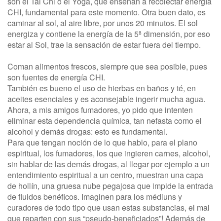
son el Tai Chi o el Yoga, que enseñan a recolectar energía
CHI, fundamental para este momento. Otra buen dato, es
caminar al sol, al aire libre, por unos 20 minutos. El sol
energiza y contiene la energía de la 5ª dimensión, por eso
estar al Sol, trae la sensación de estar fuera del tiempo.
Coman alimentos frescos, siempre que sea posible, pues
son fuentes de energía CHI.
También es bueno el uso de hierbas en baños y té, en
aceites esenciales y es aconsejable ingerir mucha agua.
Ahora, a mis amigos fumadores, yo pido que intenten
eliminar esta dependencia química, tan nefasta como el
alcohol y demás drogas: esto es fundamental.
Para que tengan noción de lo que hablo, para el plano
espiritual, los fumadores, los que ingieren carnes, alcohol,
sin hablar de las demás drogas, al llegar por ejemplo a un
entendimiento espiritual a un centro, muestran una capa
de hollín, una gruesa nube pegajosa que impide la entrada
de fluidos benéficos. Imaginen para los médiuns y
curadores de todo tipo que usan estas substancias, el mal
que reparten con sus “pseudo-beneficiados”! Además de