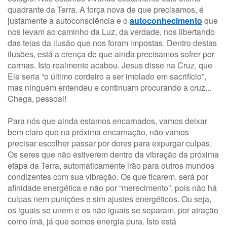
quadrante da Terra. A força nova de que precisamos, é
justamente a autoconsciência e o
autoconhecimento
que
nos levam ao caminho da Luz, da verdade, nos libertando
das teias da ilusão que nos foram impostas. Dentro destas
ilusões, está a crença de que ainda precisamos sofrer por
carmas. Isto realmente acabou. Jesus disse na Cruz, que
Ele seria “o último cordeiro a ser imolado em sacrifício”,
mas ninguém entendeu e continuam procurando a cruz...
Chega, pessoal!
Para nós que ainda estamos encarnados, vamos deixar
bem claro que na próxima encarnação, não vamos
precisar escolher passar por dores para expurgar culpas.
Os seres que não estiverem dentro da vibração da próxima
etapa da Terra, automaticamente irão para outros mundos
condizentes com sua vibração. Os que ficarem, será por
afinidade energética e não por “merecimento”, pois não há
culpas nem punições e sim ajustes energéticos. Ou seja,
os iguais se unem e os não iguais se separam, por atração
como ímã, já que somos energia pura. Isto está