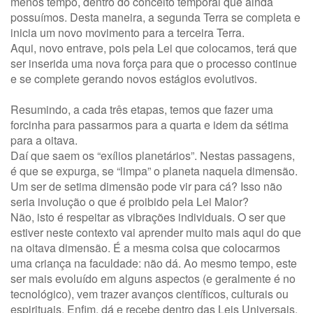
menos tempo, dentro do conceito temporal que ainda
possuímos. Desta maneira, a segunda Terra se completa e
inicia um novo movimento para a terceira Terra.
Aqui, novo entrave, pois pela Lei que colocamos, terá que
ser inserida uma nova força para que o processo continue
e se complete gerando novos estágios evolutivos.
Resumindo, a cada três etapas, temos que fazer uma
forcinha para passarmos para a quarta e idem da sétima
para a oitava.
Daí que saem os “exílios planetários”. Nestas passagens,
é que se expurga, se “limpa” o planeta naquela dimensão.
Um ser de setima dimensão pode vir para cá? Isso não
seria involução o que é proibido pela Lei Maior?
Não, isto é respeitar as vibrações individuais. O ser que
estiver neste contexto vai aprender muito mais aqui do que
na oitava dimensão. É a mesma coisa que colocarmos
uma criança na faculdade: não dá. Ao mesmo tempo, este
ser mais evoluído em alguns aspectos (e geralmente é no
tecnológico), vem trazer avanços científicos, culturais ou
espirituais. Enfim, dá e recebe dentro das Leis Universais.