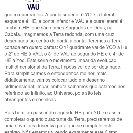
quatro quadrantes. A ponta superior é YOD, a lateral
esquerda é HE, a ponta inferior é VAU e a outra lateral é
também HE, que são nomes Sagrados de Deus, na
Cabala. Imaginemos a Terra redonda, com uma cruz
desenhada ao centro de ponta a ponta. Teremos a Terra
cortada em quatro partes: O 1º quadrante vai de YOD à He,
o 2º de HE à VAU, o 3º de VAU ao segundo HE e o 4º de
HE a Yod. Este seria o movimento linear da evolução
multidimensional da Terra, impossível de ser detalhado.
Para simplificarmos e entendermos melhor, mais
didaticamente, vamos colocar tudo em desenho
bidimensional, linear, embora saibamos que estamos nos
referindo ao Infinito, ao Universo, pois são leis
abrangentes e cósmicas.
Pois bem, ao passar do segundo HE para YUD e assim
completar o quarto quadrante da Terra, precisaremos de
uma nova força insertiva para que se complete este
estágio. Nós estamos vivendo exatamente este último