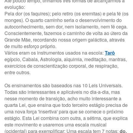
Até pouco tempo, tínhamos três formas de alcançarmos a
evolução:
Pela dor (os faquires); pelo retiro (os eremitas) e pela fé (os
monges). O quarto caminho seria o desenvolvimento do
autoconhecimento, sem dor, nem isolamento, nem fé cega.
Conscientemente, fazemos o caminho de volta ao útero da
Grande Mãe, recordando nossa origem galáctica, através
de muito esforço próprio.
Vários eram os instrumentos usados na escola:
Tarô
egípcio, Cabala, Astrologia, alquimia, meditação, mantras,
exercícios de conscientização corporal, de respiração,
entre outros.
Os ensinamentos são baseados nas 10 Leis Universais.
Todas são interessantes e aplicáveis no dia-a-dia, mas
nesse momento de transição, acho muito interessante a
quarta Lei, que ensina que todo terceiro estágio precisa de
uma nova força 'insertiva' para que se comece o próximo
estágio. Esta Lei combina com outra, a sétima, que explica
este movimento e usaremos uma escala musical
(ocidental) para exemplificar: Uma escala tem 7 notas:
do,