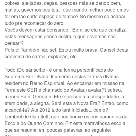
pobres, aleijadas, cegas, pessoas más se dando bem,
máfias, governos ocultos... que mundo melhor poderemos
ter em tão curto espaço de tempo? Só mesmo se acabar
tudo pra recomeçar do zero.
Vocês devem estar pensando: “Bom, se ela que canaliza
estas mensagens pensa assim, o que devemos nós
pensar”?
Pois é! Também não sei. Estou muito brava. Cansei desta
conversa de carma, expiação, etc...
Todo (Do sânscrito - é uma forma personificada do
Supremo Ser Divino. Inumeras destas formas divinas
residem no Reino Espiritual. Ao encarnar em missão na
Terra este SER é chamado de Avatar.) avatar(*) sofreu,
menos Saint Germain. Ele representa a prosperidade, a
eternidade, a alegria. Será esta a Nova Era? Então, como
alcançá-la? Até 2012 tudo terá iniciado... como?
Lembrei de Gurdjieff, que nos trouxe os ensinamentos da
Escola do Quarto Caminho. Fiz esta maravilhosa escola,
que se resume, em poucas palavras, ao seguinte: