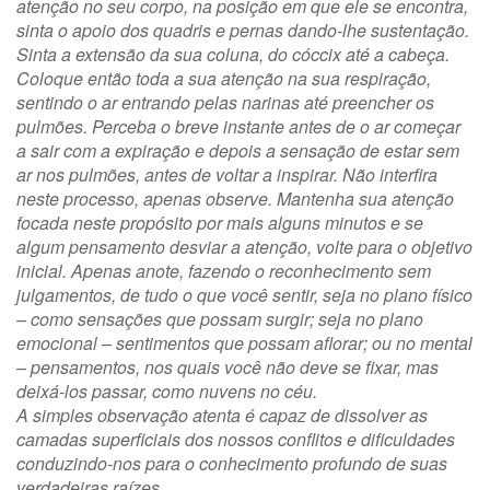
atenção no seu corpo, na posição em que ele se encontra,
sinta o apoio dos quadris e pernas dando-lhe sustentação.
Sinta a extensão da sua coluna, do cóccix até a cabeça.
Coloque então toda a sua atenção na sua respiração,
sentindo o ar entrando pelas narinas até preencher os
pulmões. Perceba o breve instante antes de o ar começar
a sair com a expiração e depois a sensação de estar sem
ar nos pulmões, antes de voltar a inspirar. Não interfira
neste processo, apenas observe. Mantenha sua atenção
focada neste propósito por mais alguns minutos e se
algum pensamento desviar a atenção, volte para o objetivo
inicial. Apenas anote, fazendo o reconhecimento sem
julgamentos, de tudo o que você sentir, seja no plano físico
– como sensações que possam surgir; seja no plano
emocional – sentimentos que possam aflorar; ou no mental
– pensamentos, nos quais você não deve se fixar, mas
deixá-los passar, como nuvens no céu.
A simples observação atenta é capaz de dissolver as
camadas superficiais dos nossos conflitos e dificuldades
conduzindo-nos para o conhecimento profundo de suas
verdadeiras raízes.