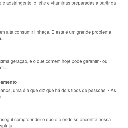
 adstringente, o leite e vitaminas preparadas a partir da
 em alta consumir linhaça. E este é um grande problema
...
óxima geração, e o que comem hoje pode garantir - ou
r...
teamento
anos, uma é a que diz que há dois tipos de pessoas: • As
...
onsegui compreender o que é e onde se encontra nossa
iritu...