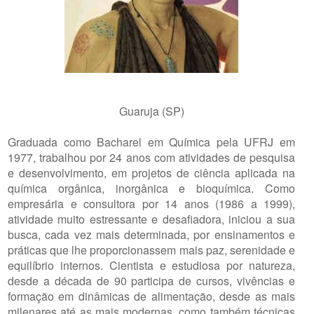
Guaruja (SP)
Graduada como Bacharel em Química pela UFRJ em
1977, trabalhou por 24 anos com atividades de pesquisa
e desenvolvimento, em projetos de ciência aplicada na
química orgânica, inorgânica e bioquímica. Como
empresária e consultora por 14 anos (1986 a 1999),
atividade muito estressante e desafiadora, iniciou a sua
busca, cada vez mais determinada, por ensinamentos e
práticas que lhe proporcionassem mais paz, serenidade e
equilíbrio internos. Cientista e estudiosa por natureza,
desde a década de 90 participa de cursos, vivências e
formação em dinâmicas de alimentação, desde as mais
milenares até as mais modernas, como também técnicas