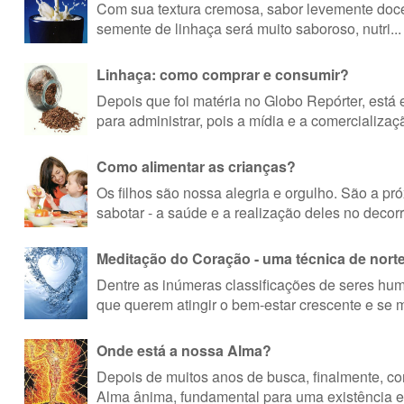
Com sua textura cremosa, sabor levemente doce e
semente de linhaça será muito saboroso, nutri...
Linhaça: como comprar e consumir?
Depois que foi matéria no Globo Repórter, está
para administrar, pois a mídia e a comercializaçã
Como alimentar as crianças?
Os filhos são nossa alegria e orgulho. São a pr
sabotar - a saúde e a realização deles no decorre
Meditação do Coração - uma técnica de nor
Dentre as inúmeras classificações de seres hum
que querem atingir o bem-estar crescente e se m
Onde está a nossa Alma?
Depois de muitos anos de busca, finalmente, c
Alma ânima, fundamental para uma existência esp