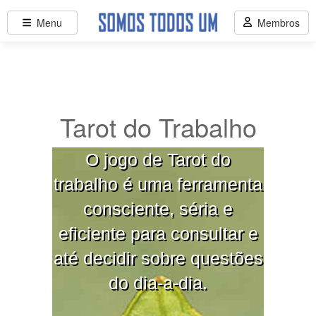
Menu
Membros
Tarot do Trabalho
O jogo de Tarot do
trabalho é uma ferramenta
consciente, séria e
eficiente para consultar e
até decidir sobre questões
do dia-a-dia.