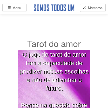
Menu
Membros
Tarot do amor
O jogo de tarot do amor
tem a capacidade de
predizer nossas escolhas
e não de adivinhar o
futuro.
Pense na questão sobre