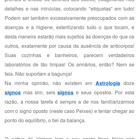
detalhes e nas minúcias, colocando "etiquetas" em tudo!
Podem ser também excessivamente preocupados com as
doenças e a higiene, esterilizando tudo o que tocam, e
desta maneira estarão mais sujeitos às doenças do que os
outros, exatamente por causa da ausência de anticorpos!
Suas cozinhas e banheiros, parecem verdadeiros
laboratórios de tão limpas! Os armários, então? Nem se
fala. Não suportam a bagunça!
Na minha opinião, não existem em
Astrologia
doze
signos
mas sim, seis
signos
e seus opostos. Por esta
razão, a nossa tarefa é sempre a de nos familiarizarmos
com o signo oposto (neste caso Peixes) e tentar chegar ao
ponto do equilíbrio, o fiel da balança.
O nativo de Virgem tem o seu ponto fraco físico nos