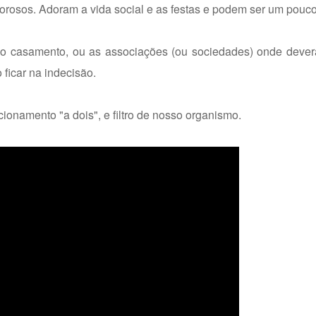
rosos. Adoram a vida social e as festas e podem ser um pouco 
 o casamento, ou as associações (ou sociedades) onde dever
 ficar na indecisão.
ionamento "a dois", e filtro de nosso organismo.