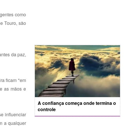
ligentes como
e Touro, são
antes da paz,
ira ficam "em
-se as mãos e
A confiança começa onde termina o
controle
e influenciar
em a qualquer