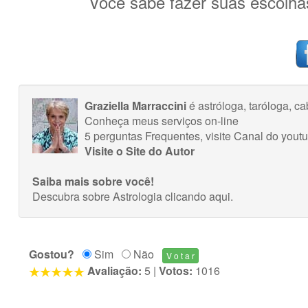
Você sabe fazer suas escolhas
Graziella Marraccini
é astróloga, taróloga, ca
Conheça meus serviços on-line
5 perguntas Frequentes
, visite
Canal do yout
Visite o Site do Autor
Saiba mais sobre você!
Descubra sobre Astrologia
clicando aqui
.
Gostou?
Sim
Não
Avaliação:
5
|
Votos:
1016