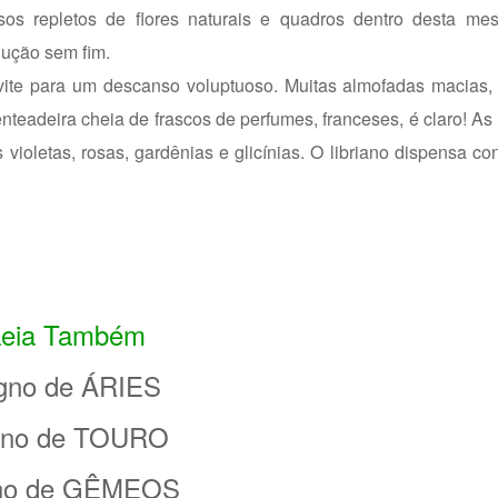
s repletos de flores naturais e quadros dentro desta me
ução sem fim.
ite para um descanso voluptuoso. Muitas almofadas macias,
teadeira cheia de frascos de perfumes, franceses, é claro! As
violetas, rosas, gardênias e glicínias. O libriano dispensa con
Leia Também
gno de ÁRIES
gno de TOURO
no de GÊMEOS