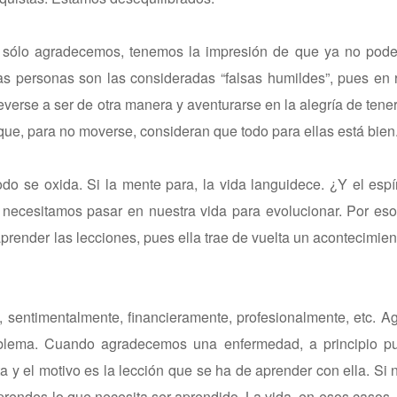
do sólo agradecemos, tenemos la impresión de que ya no pod
s personas son las consideradas “falsas humildes”, pues en 
verse a ser de otra manera y aventurarse en la alegría de tener 
que, para no moverse, consideran que todo para ellas está bien
o se oxida. Si la mente para, la vida languidece. ¿Y el espí
 necesitamos pasar en nuestra vida para evolucionar. Por eso
render las lecciones, pues ella trae de vuelta un acontecimien
, sentimentalmente, financieramente, profesionalmente, etc. 
oblema. Cuando agradecemos una enfermedad, a principio p
ta y el motivo es la lección que se ha de aprender con ella. Si
prendes lo que necesita ser aprendido. La vida, en esos casos, t