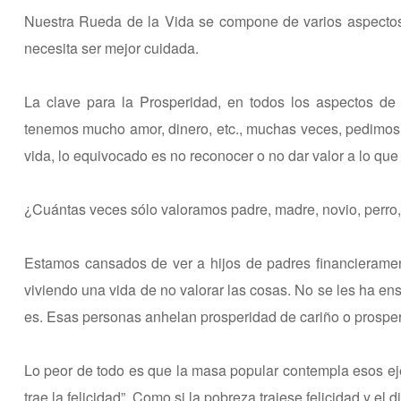
Nuestra Rueda de la Vida se compone de varios aspectos 
necesita ser mejor cuidada.
La clave para la Prosperidad, en todos los aspectos de 
tenemos mucho amor, dinero, etc., muchas veces, pedimos 
vida, lo equivocado es no reconocer o no dar valor a lo qu
¿Cuántas veces sólo valoramos padre, madre, novio, perro
Estamos cansados de ver a hijos de padres financierame
viviendo una vida de no valorar las cosas. No se les ha en
es. Esas personas anhelan prosperidad de cariño o prosperi
Lo peor de todo es que la masa popular contempla esos eje
trae la felicidad”. Como si la pobreza trajese felicidad y el