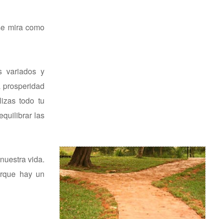
 se mira como
s variados y
a prosperidad
izas todo tu
equilibrar las
nuestra vida.
orque hay un