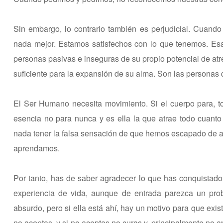
Sin embargo, lo contrario también es perjudicial. Cuan
nada mejor. Estamos satisfechos con lo que tenemos. Esa
personas pasivas e inseguras de su propio potencial de atre
suficiente para la expansión de su alma. Son las personas 
El Ser Humano necesita movimiento. Si el cuerpo para, tod
esencia no para nunca y es ella la que atrae todo cuanto
nada tener la falsa sensación de que hemos escapado de ap
aprendamos.
Por tanto, has de saber agradecer lo que has conquistado
experiencia de vida, aunque de entrada parezca un pr
absurdo, pero si ella está ahí, hay un motivo para que exis
no aceptas, y si no aceptas no curas y, principalmente no a