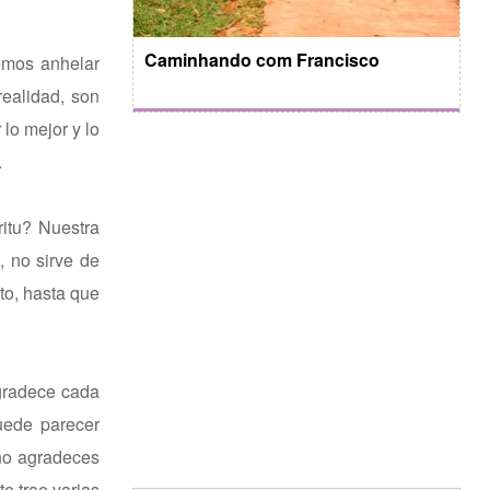
Caminhando com Francisco
emos anhelar
realidad, son
lo mejor y lo
.
ritu? Nuestra
, no sirve de
to, hasta que
Agradece cada
uede parecer
 no agradeces
e trae varias