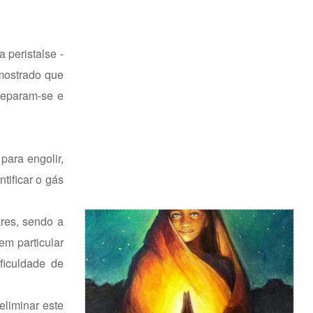
 peristalse -
 mostrado que
 separam-se e
para engolir,
tificar o gás
ares, sendo a
em particular
ficuldade de
eliminar este