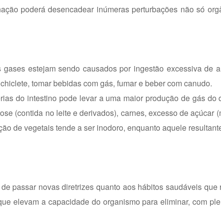
inação poderá desencadear inúmeras perturbações não só org
s gases estejam sendo causados por ingestão excessiva de ar
 chiclete, tomar bebidas com gás, fumar e beber com canudo.
érias do intestino pode levar a uma maior produção de gás do 
ctose (contida no leite e derivados), carnes, excesso de açúcar
ação de vegetais tende a ser inodoro, enquanto aquele resultant
de passar novas diretrizes quanto aos hábitos saudáveis que
que elevam a capacidade do organismo para eliminar, com ple