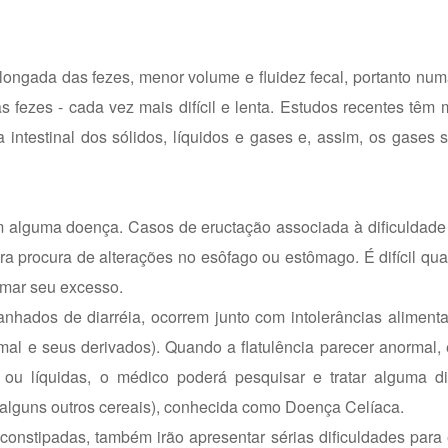
longada das fezes, menor volume e fluidez fecal, portanto numa
 fezes - cada vez mais difícil e lenta. Estudos recentes têm
a intestinal dos sólidos, líquidos e gases e, assim, os gases
am alguma doença. Casos de eructação associada à dificuldade 
a procura de alterações no esôfago ou estômago. É difícil quan
irmar seu excesso.
nhados de diarréia, ocorrem junto com intolerâncias aliment
nimal e seus derivados). Quando a flatulência parecer anormal, 
ou líquidas, o médico poderá pesquisar e tratar alguma di
 alguns outros cereais), conhecida como Doença Celíaca.
constipadas, também irão apresentar sérias dificuldades para 