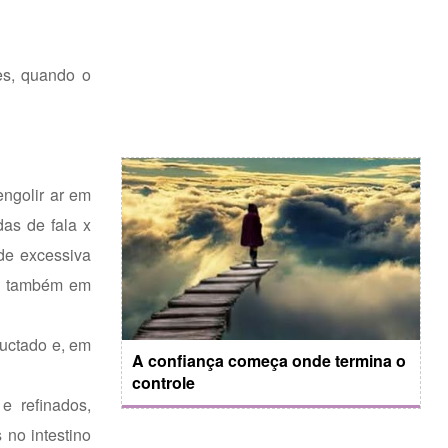
es, quando o
ngolir ar em
as de fala x
 de excessiva
mo também em
ructado e, em
A confiança começa onde termina o
controle
e refinados,
 no intestino