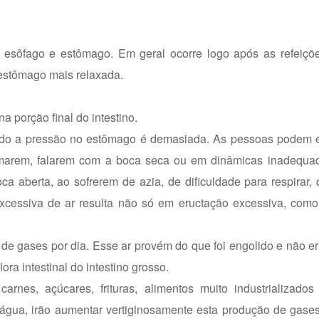
no esôfago e estômago. Em geral ocorre logo após as refeiçõ
 estômago mais relaxada.
na porção final do intestino.
uando a pressão no estômago é demasiada. As pessoas podem e
fumarem, falarem com a boca seca ou em dinâmicas inadequad
a aberta, ao sofrerem de azia, de dificuldade para respirar,
 excessiva de ar resulta não só em eructação excessiva, co
o de gases por dia. Esse ar provém do que foi engolido e não e
ra intestinal do intestino grosso.
nes, açúcares, frituras, alimentos muito industrializados 
água, irão aumentar vertiginosamente esta produção de gases