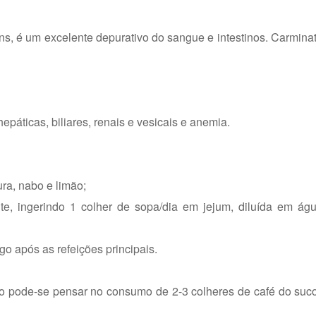
s, é um excelente depurativo do sangue e intestinos. Carmina
páticas, biliares, renais e vesicais e anemia.
ra, nabo e limão;
te, ingerindo 1 colher de sopa/dia em jejum, diluída em águ
o após as refeições principais.
 pode-se pensar no consumo de 2-3 colheres de café do suco 