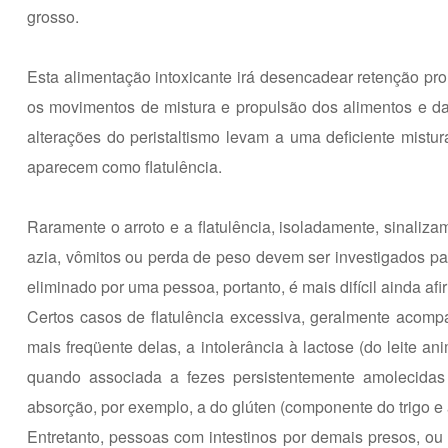
grosso.
Esta alimentação intoxicante irá desencadear retenção pro
os movimentos de mistura e propulsão dos alimentos e das
alterações do peristaltismo levam a uma deficiente mistur
aparecem como flatulência.
Raramente o arroto e a flatulência, isoladamente, sinaliz
azia, vômitos ou perda de peso devem ser investigados par
eliminado por uma pessoa, portanto, é mais difícil ainda af
Certos casos de flatulência excessiva, geralmente acompa
mais freqüente delas, a intolerância à lactose (do leite a
quando associada a fezes persistentemente amolecidas 
absorção, por exemplo, a do glúten (componente do trigo e
Entretanto, pessoas com intestinos por demais presos, ou 