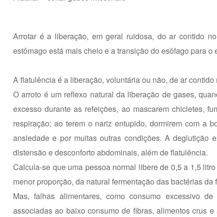
Arrotar é a liberação, em geral ruidosa, do ar contido 
estômago está mais cheio e a transição do esôfago para o
A flatulência é a liberação, voluntária ou não, de ar contido 
O arroto é um reflexo natural da liberação de gases, q
excesso durante as refeições, ao mascarem chicletes, 
respiração; ao terem o nariz entupido, dormirem com a boc
ansiedade e por muitas outras condições. A deglutição
distensão e desconforto abdominais, além de flatulência.
Calcula-se que uma pessoa normal libere de 0,5 a 1,5 litr
menor proporção, da natural fermentação das bactérias da flo
Mas, falhas alimentares, como consumo excessivo de car
associadas ao baixo consumo de fibras, alimentos crus e 