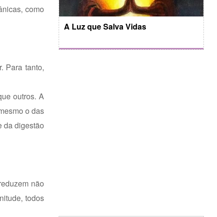
ânicas, como
A Luz que Salva Vidas
. Para tanto,
que outros. A
 (mesmo o das
e da digestão
 reduzem não
nitude, todos