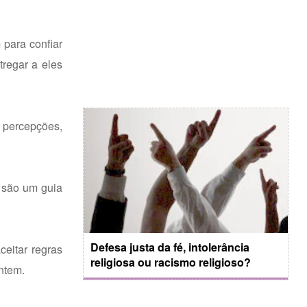
para confiar
tregar a eles
s percepções,
 são um guia
Defesa justa da fé, intolerância
eitar regras
religiosa ou racismo religioso?
ntem.