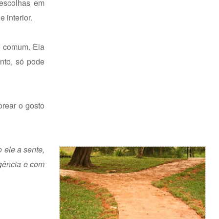
 escolhas em
 interior.
so comum. Ela
anto, só pode
orear o gosto
 ele a sente,
gência e com