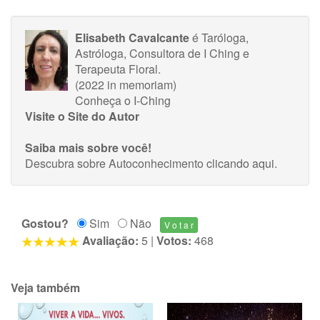
Elisabeth Cavalcante
é Taróloga,
Astróloga, Consultora de I Ching e
Terapeuta Floral.
(2022 in memoriam)
Conheça o I-Ching
Visite o Site do Autor
Saiba mais sobre você!
Descubra sobre Autoconhecimento
clicando aqui
.
Gostou?
Sim
Não
Avaliação:
5
|
Votos:
468
Veja também