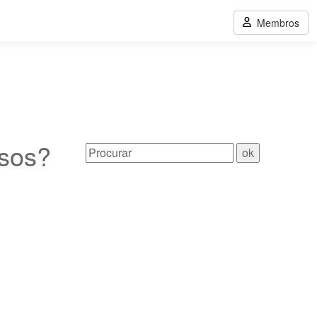
Membros
rsos?