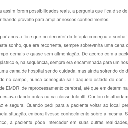
da assim forem possibilidades reais, a pergunta que fica é se 
er tirando proveito para ampliar nossos conhecimentos.
por anos a fio e que no decorrer da terapia começou a sonhar 
Neste sonho, que era recorrente, sempre sobrevinha uma cena 
empo demais e quase sem alimentação. De acordo com a paci
gástrico e, na sequência, sempre era encaminhada para um hos
numa cama de hospital sendo cuidada, mas ainda sofrendo de do
do no campo, nunca conseguia sair daquele estado de dor...
a de EMDR, de reprocessamento cerebral, até que em determin
a estava dando aulas numa classe infantil. Contou detalhada
e segura. Quando pedi para a paciente voltar ao local pert
la situação, embora tivesse conhecimento sobre a mesma. Sen
ico, a paciente pôde interceder em suas outras realidades