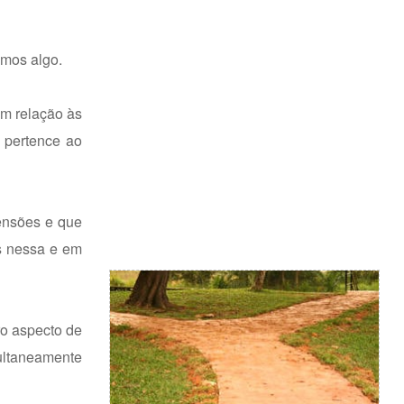
mos algo.
em relação às
 pertence ao
ensões e que
is nessa e em
ro aspecto de
ultaneamente