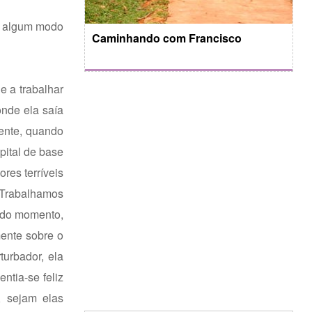
de algum modo
Caminhando com Francisco
e a trabalhar
onde ela saía
ente, quando
pital de base
res terríveis
 Trabalhamos
ado momento,
mente sobre o
urbador, ela
tia-se feliz
, sejam elas