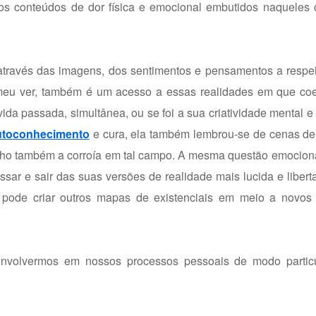
 os conteúdos de dor física e emocional embutidos naqueles 
o, através das imagens, dos sentimentos e pensamentos a respei
o meu ver, também é um acesso a essas realidades em que coe
ida passada, simultânea, ou se foi a sua criatividade mental e
utoconhecimento
e cura, ela também lembrou-se de cenas de 
ho também a corroía em tal campo. A mesma questão emocional
sar e sair das suas versões de realidade mais lucida e liber
 pode criar outros mapas de existenciais em meio a novos
nvolvermos em nossos processos pessoais de modo particu