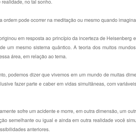
realidade, no tal sonho.
a ordem pode ocorrer na meditação ou mesmo quando imagina
e originou em resposta ao princípio da incerteza de Heisenberg 
ro de um mesmo sistema quântico. A teoria dos muitos mundos
essa área, em relação ao tema.
to, podemos dizer que vivemos em um mundo de muitas dim
usive fazer parte e caber em vidas simultâneas, com variáve
namente sofre um acidente e morre, em outra dimensão, um out
ção semelhante ou igual e ainda em outra realidade você sim
sibilidades anteriores.