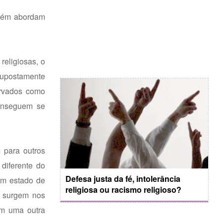
mbém abordam
religiosas, o
supostamente
ervados como
onseguem se
 para outros
diferente do
Defesa justa da fé, intolerância
m estado de
religiosa ou racismo religioso?
e surgem nos
om uma outra