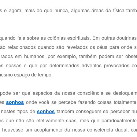
es e agora, mais do que nunca, algumas áreas da física ta
ando fala sobre as colônias espirituais. Em outras doutrinas 
m são relacionados quando são revelados os céus para onde 
orporados em humanos, por exemplo, também podem ser obs
 às nossas e que por determinados adventos provocados c
mesmo espaço de tempo.
pode ser que aspectos da nossa consciência se desloquem
les
sonhos
onde você se percebe fazendo coisas totalmente 
, nestes tipos de
sonhos
também conseguem se perceber nu
es que não são efetivamente suas, mas que paradoxalment
e houvesse um acoplamento da nossa consciência daqui, c