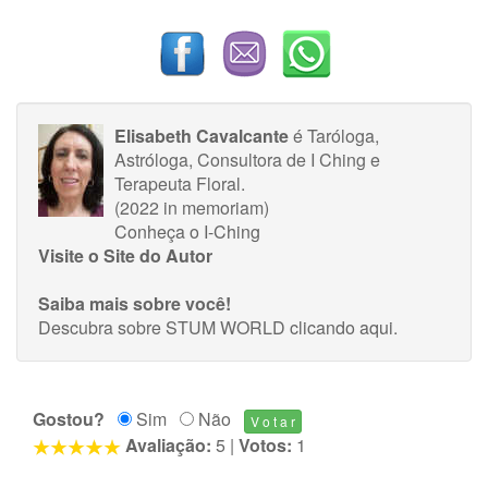
Elisabeth Cavalcante
é Taróloga,
Astróloga, Consultora de I Ching e
Terapeuta Floral.
(2022 in memoriam)
Conheça o I-Ching
Visite o Site do Autor
Saiba mais sobre você!
Descubra sobre STUM WORLD
clicando aqui
.
Gostou?
Sim
Não
Avaliação:
5
|
Votos:
1